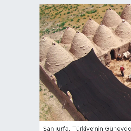
Bölge
Teknoloji
Magazin
Dünya
Sektör
Şanlıurfa, Türkiye'nin Güneyd