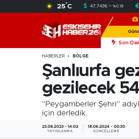
°
25
C
47,7436
%
0.18
Gündem
Nöbetçi Eczaneler
Gün
Asayiş
Hava Durumu
Son Dak
Siyaset
Trafik Durumu
HABERLER
BÖLGE
Şanlıurfa gez
Spor
Süper Lig Puan Durumu ve Fikstür
gezilecek 54
Sağlık
Tüm Manşetler
Ekonomi
Son Dakika Haberleri
"Peygamberler Şehri" adıyla
için derledik.
Eğitim
Haber Arşivi
23.08.2023 - 14:02
18.06.2024 - 00:30
YAYINLANMA
GÜNCELLEME
Sanat