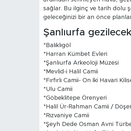
sağlar. Bu ilginç ve tarih dolu
geleceğinizi bir an önce planl
Şanlıurfa gezilecek 
*Balıklıgöl
*Harran Kümbet Evleri
*Şanlıurfa Arkeoloji Müzesi
*Mevlid-i Halil Camii
*Fırfırlı Camii- On İki Havari Kili
*Ulu Camii
*Göbeklitepe Örenyeri
*Halil Ür-Rahman Camii / Döşe
*Rızvaniye Camii
*Şeyh Dede Osman Avni Türbe