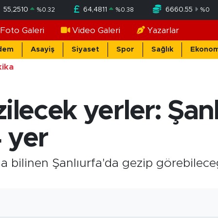
55,2510
64,4811
6660.55
%
0.32
%
0.38
%
0
Foto Galeri
Video Galeri
Yazarlar
dem
Asayiş
Siyaset
Spor
Sağlık
Ekonom
ika
ilecek yerler: Şan
 yer
 bilinen Şanlıurfa'da gezip görebileceğ