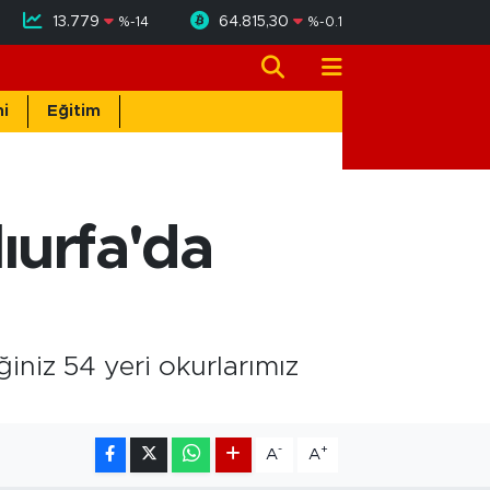
13.779
64.815,30
%
-14
%
-0.1
i
Eğitim
lıurfa'da
iniz 54 yeri okurlarımız
-
+
A
A