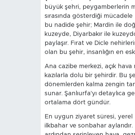
büyük şehri, peygamberlerin me
sırasında gösterdiği mücadele 
bu nadide şehir; Mardin ile do
kuzeyde, Diyarbakır ile kuzeydo
paylaşır. Fırat ve Dicle nehirle
olan bu şehir, insanlığın en eski
Ana cazibe merkezi, açık hava m
kazılarla dolu bir şehirdir. Bu ş
dönemlerden kalma zengin tarihi
sunar. Şanlıurfa'yı detaylıca g
ortalama dört gündür.
En uygun ziyaret süresi, yerel 
ilkbahar ve sonbahar aylarıdır
ardından serinleyen hava, gezm