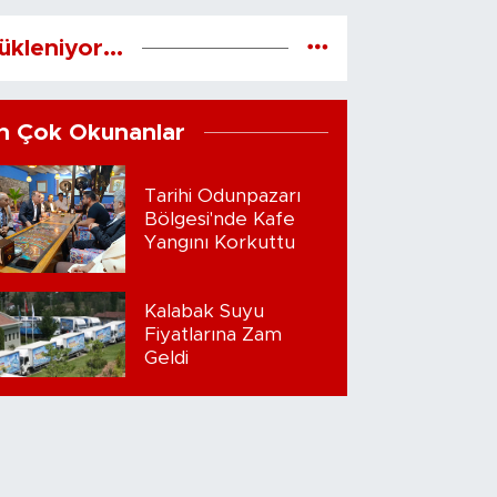
ükleniyor...
n Çok Okunanlar
Tarihi Odunpazarı
Bölgesi'nde Kafe
Yangını Korkuttu
Kalabak Suyu
Fiyatlarına Zam
Geldi