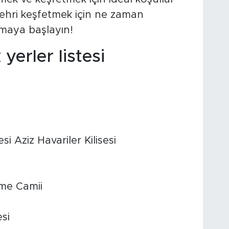
 şehri keşfetmek için ne zaman
amaya başlayın!
yerler listesi
sesi Aziz Havariler Kilisesi
me Camii
si