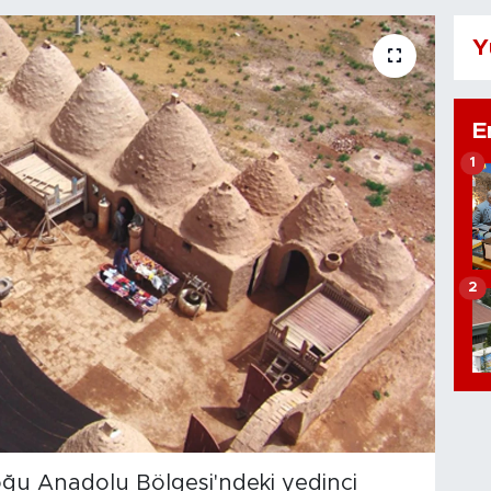
Y
E
1
2
oğu Anadolu Bölgesi'ndeki yedinci