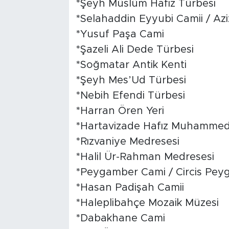
*Şeyh Müslüm Hafız Türbesi
*Selahaddin Eyyubi Camii / Az
*Yusuf Paşa Cami
*Şazeli Ali Dede Türbesi
*Soğmatar Antik Kenti
*Şeyh Mes’Ud Türbesi
*Nebih Efendi Türbesi
*Harran Ören Yeri
*Hartavizade Hafız Muhammed 
*Rızvaniye Medresesi
*Halil Ür-Rahman Medresesi
*Peygamber Cami / Circis Pe
*Hasan Padişah Camii
*Haleplibahçe Mozaik Müzesi
*Dabakhane Cami