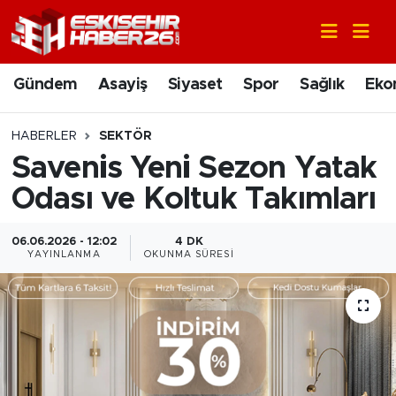
Gündem
Nöbetçi Eczaneler
Gündem
Asayiş
Siyaset
Spor
Sağlık
Eko
Asayiş
Hava Durumu
HABERLER
SEKTÖR
Siyaset
Trafik Durumu
Savenis Yeni Sezon Yatak
Odası ve Koltuk Takımları
Spor
Süper Lig Puan Durumu ve Fikstür
06.06.2026 - 12:02
4 DK
Sağlık
Tüm Manşetler
YAYINLANMA
OKUNMA SÜRESI
Ekonomi
Son Dakika Haberleri
Eğitim
Haber Arşivi
Sanat