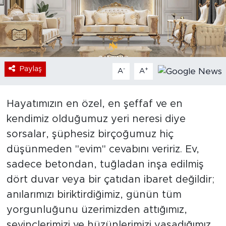
Bölge
Teknoloji
Magazin
Paylaş
-
+
A
A
Dünya
Hayatımızın en özel, en şeffaf ve en
kendimiz olduğumuz yeri neresi diye
Sektör
sorsalar, şüphesiz birçoğumuz hiç
düşünmeden "evim" cevabını veririz. Ev,
sadece betondan, tuğladan inşa edilmiş
dört duvar veya bir çatıdan ibaret değildir;
anılarımızı biriktirdiğimiz, günün tüm
yorgunluğunu üzerimizden attığımız,
sevinçlerimizi ve hüzünlerimizi yaşadığımız,