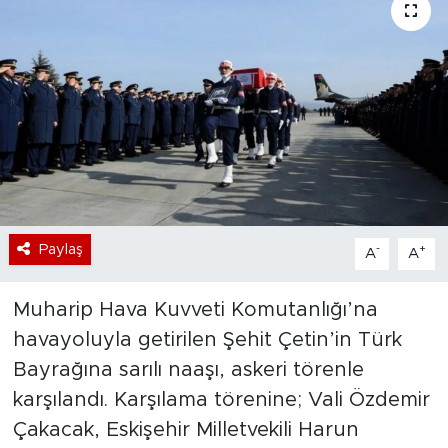
Bölge
Teknoloji
Magazin
Dünya
Sektör
Paylaş
-
+
A
A
Muharip Hava Kuvveti Komutanlığı’na
havayoluyla getirilen Şehit Çetin’in Türk
Bayrağına sarılı naaşı, askeri törenle
karşılandı. Karşılama törenine; Vali Özdemir
Çakacak, Eskişehir Milletvekili Harun