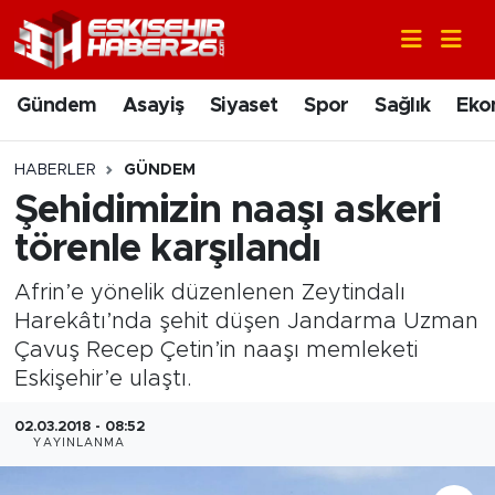
Gündem
Nöbetçi Eczaneler
Gündem
Asayiş
Siyaset
Spor
Sağlık
Eko
Asayiş
Hava Durumu
HABERLER
GÜNDEM
Siyaset
Trafik Durumu
Şehidimizin naaşı askeri
törenle karşılandı
Spor
Süper Lig Puan Durumu ve Fikstür
Afrin’e yönelik düzenlenen Zeytindalı
Sağlık
Tüm Manşetler
Harekâtı’nda şehit düşen Jandarma Uzman
Çavuş Recep Çetin’in naaşı memleketi
Ekonomi
Son Dakika Haberleri
Eskişehir’e ulaştı.
Eğitim
Haber Arşivi
02.03.2018 - 08:52
YAYINLANMA
Sanat