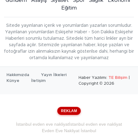
Gündem
Asayiş
Siyaset
Spor
Sağlık
Ekonomi
Eğitim
Sitede yayınlanan içerik ve yorumlardan yazarları sorumludur.
Yayınlanan yorumlardan Eskişehir Haber - Son Dakika Eskişehir
Haberleri sorumlu tutulamaz. Sitedeki tüm harici linkler ayrı bir
sayfada açılır. Sitemizde yayınlanan haber, köşe yazıları ve
fotoğraflar izin alınmaksızın kaynak gösterilse dahi, herhangi bir
ortamda kullanılamaz ve yayınlanamaz
Hakkımızda
Yayın İlkeleri
Haber Yazılımı:
TE Bilişim
|
Künye
İletişim
Copyright © 2026
REKLAM
İstanbul evden eve nakliyat
İstanbul evden eve nakliyat
Evden Eve Nakliyat İstanbul