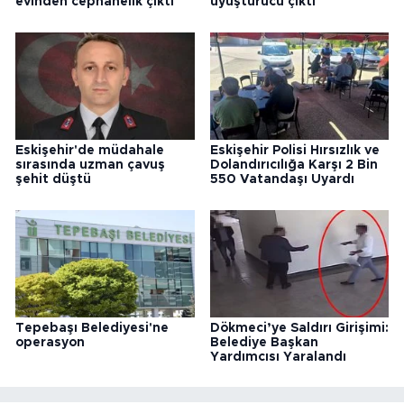
evinden cephanelik çıktı
uyuşturucu çıktı
Eskişehir'de müdahale
Eskişehir Polisi Hırsızlık ve
sırasında uzman çavuş
Dolandırıcılığa Karşı 2 Bin
şehit düştü
550 Vatandaşı Uyardı
Tepebaşı Belediyesi'ne
Dökmeci’ye Saldırı Girişimi:
operasyon
Belediye Başkan
Yardımcısı Yaralandı