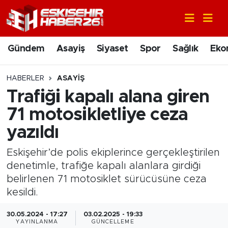
Gündem
Nöbetçi Eczaneler
Gündem
Asayiş
Siyaset
Spor
Sağlık
Eko
Asayiş
Hava Durumu
HABERLER
ASAYIŞ
Siyaset
Trafik Durumu
Trafiği kapalı alana giren
71 motosikletliye ceza
Spor
Süper Lig Puan Durumu ve Fikstür
yazıldı
Sağlık
Tüm Manşetler
Eskişehir’de polis ekiplerince gerçekleştirilen
denetimle, trafiğe kapalı alanlara girdiği
Ekonomi
Son Dakika Haberleri
belirlenen 71 motosiklet sürücüsüne ceza
kesildi.
Eğitim
Haber Arşivi
30.05.2024 - 17:27
03.02.2025 - 19:33
Sanat
YAYINLANMA
GÜNCELLEME