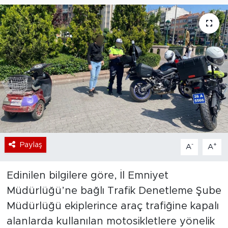
Bölge
Teknoloji
Magazin
Dünya
Sektör
Paylaş
-
+
A
A
Edinilen bilgilere göre, İl Emniyet
Müdürlüğü’ne bağlı Trafik Denetleme Şube
Müdürlüğü ekiplerince araç trafiğine kapalı
alanlarda kullanılan motosikletlere yönelik