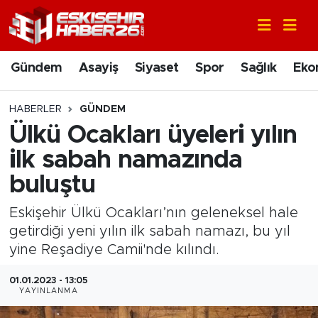
Gündem
Nöbetçi Eczaneler
Gündem
Asayiş
Siyaset
Spor
Sağlık
Eko
Asayiş
Hava Durumu
HABERLER
GÜNDEM
Siyaset
Trafik Durumu
Ülkü Ocakları üyeleri yılın
ilk sabah namazında
Spor
Süper Lig Puan Durumu ve Fikstür
buluştu
Sağlık
Tüm Manşetler
Eskişehir Ülkü Ocakları’nın geleneksel hale
getirdiği yeni yılın ilk sabah namazı, bu yıl
Ekonomi
Son Dakika Haberleri
yine Reşadiye Camii'nde kılındı.
Eğitim
Haber Arşivi
01.01.2023 - 13:05
YAYINLANMA
Sanat