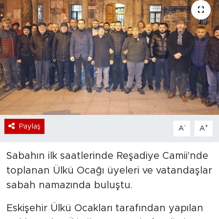
Bölge
Teknoloji
Magazin
Dünya
Sektör
Paylaş
-
+
A
A
Sabahın ilk saatlerinde Reşadiye Camii'nde
toplanan Ülkü Ocağı üyeleri ve vatandaşlar
sabah namazında buluştu.
Eskişehir Ülkü Ocakları tarafından yapılan