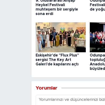
9. Uluslararası Ahşap
Odunpaz
Heykel Festivali
Festival
muhteşem bir sergiyle
de yoğu
sona erdi
Eskişehir'de "Flux Plus"
Odunpaz
sergisi The Key Art
toplulu
Galeri'de kapılarını açtı
Anadolu
büyüled
Yorumlar