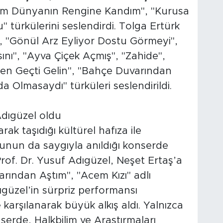
ldim Dünyanın Rengine Kandım", "Kurusa
" türkülerini seslendirdi. Tolga Ertürk
", "Gönül Arz Eyliyor Dostu Görmeyi",
ını", "Ayva Çiçek Açmış", "Zahide",
den Geçti Gelin", "Bahçe Duvarından
a Olmasaydı" türküleri seslendirildi.
Adıgüzel oldu
rak taşıdığı kültürel hafıza ile
unun da saygıyla anıldığı konserde
rof. Dr. Yusuf Adıgüzel, Neşet Ertaş’a
rından Aştım", "Acem Kızı" adlı
dıgüzel’in sürpriz performansı
 karşılanarak büyük alkış aldı. Yalnızca
nserde, Halkbilim ve Araştırmaları