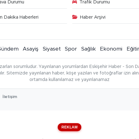
ava Durumu
Trafik Durumu
n Dakika Haberleri
Haber Arşivi
Gündem
Asayiş
Siyaset
Spor
Sağlık
Ekonomi
Eğit
zarları sorumludur. Yayınlanan yorumlardan Eskişehir Haber - Son Da
çılır. Sitemizde yayınlanan haber, köşe yazıları ve fotoğraflar izin al
ortamda kullanılamaz ve yayınlanamaz
İletişim
REKLAM