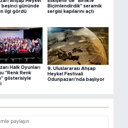
arı Ahşap Heykel
Eskişehir'de "Birlikte
i beşinci gününde
Biçimlendirdik" seramik
n ilgi gördü
sergisi kapılarını açtı
arı Halk Oyunları
9. Uluslararası Ahşap
ğu "Renk Renk
Heykel Festivali
" gösterisiyle
Odunpazarı’nda başlıyor
i