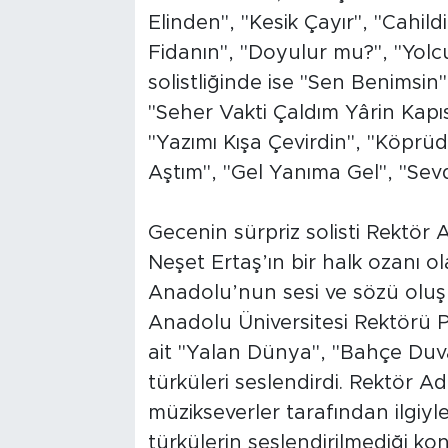
Elinden", "Kesik Çayır", "Cahi
Fidanın", "Doyulur mu?", "Yolcu
solistliğinde ise "Sen Benimsin
"Seher Vakti Çaldım Yârin Kapıs
"Yazımı Kışa Çevirdin", "Köprü
Aştım", "Gel Yanıma Gel", "Sevd
Gecenin sürpriz solisti Rektör 
Neşet Ertaş’ın bir halk ozanı ola
Anadolu’nun sesi ve sözü oluş
Anadolu Üniversitesi Rektörü P
ait "Yalan Dünya", "Bahçe Duva
türküleri seslendirdi. Rektör A
müzikseverler tarafından ilgiyle
türkülerin seslendirilmediği ko