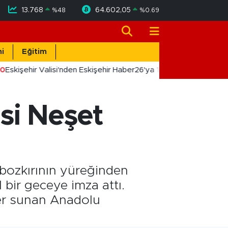
13.768
64.602,05
%
48
%
0.69
i
Eğitim
0
Eskişehir Valisi'nden Eskişehir Haber26'ya 10. Yıl Tebriği
si Neşet
 bozkırının yüreğinden
bir geceye imza attı.
fer sunan Anadolu