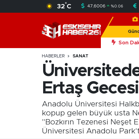
°
32
C
47,6006
%
0.06
Gündem
Nöbetçi Eczaneler
Gün
Asayiş
Hava Durumu
Son Dak
20:50
Eskiş
Siyaset
Trafik Durumu
HABERLER
SANAT
Üniversitede
Spor
Süper Lig Puan Durumu ve Fikstür
Ertaş Gecesi
Sağlık
Tüm Manşetler
Ekonomi
Son Dakika Haberleri
Anadolu Üniversitesi Halkb
kopup gelen büyük usta Neş
Eğitim
Haber Arşivi
"Bozkırın Tezenesi Neşet E
Üniversitesi Anadolu Park’t
Sanat