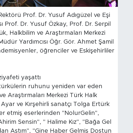
Rektörü Prof. Dr. Yusuf Adıgüzel ve Eşi
 Prof. Dr. Yusuf Özkay, Prof. Dr. Serpil
k, Halkbilim ve Araştırmaları Merkezi
Müdür Yardımcısı Öğr. Gör. Ahmet Şamil
emisyenler, öğrenciler ve Eskişehirliler
iyafeti yaşattı
türkülerin ruhunu yeniden var eden
ve Araştırmaları Merkezi Türk Halk
 Ayar ve Kırşehirli sanatçı Tolga Ertürk
yer etmiş eserlerinden "NolurGelin",
"Ahirim Sensin", " Halime Kız", "Bağa Gel
dan Aştım", "Gine Haber Gelmiş Dostun