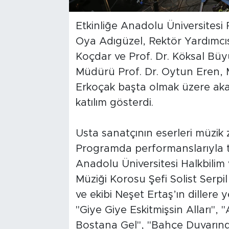
Etkinliğe Anadolu Üniversitesi 
Oya Adıgüzel, Rektör Yardımcısı
Koçdar ve Prof. Dr. Köksal Büyü
Müdürü Prof. Dr. Oytun Eren, 
Erkoçak başta olmak üzere akad
katılım gösterdi.
Usta sanatçının eserleri müzik z
Programda performanslarıyla 
Anadolu Üniversitesi Halkbilim 
Müziği Korosu Şefi Solist Serpil
ve ekibi Neşet Ertaş’ın dillere 
"Giye Giye Eskitmişsin Alları", 
Bostana Gel", "Bahçe Duvarın