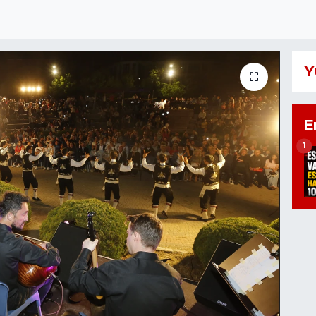
Y
E
1