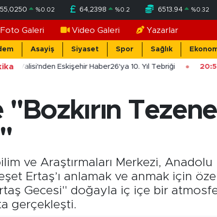
55,0250
64,2398
6513.94
%
0.02
%
0.2
%
0.32
Foto Galeri
Video Galeri
Yazarlar
dem
Asayiş
Siyaset
Spor
Sağlık
Ekonom
ika
ehir Valisi'nden Eskişehir Haber26'ya 10. Yıl Tebriği
20:5
 "Bozkırın Tezene
"
ilim ve Araştırmaları Merkezi, Anadolu
et Ertaş’ı anlamak ve anmak için özel 
rtaş Gecesi" doğayla iç içe bir atmos
a gerçekleşti.