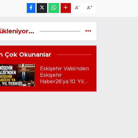
-
+
A
A
ükleniyor...
n Çok Okunanlar
Eskişehir Valisi'nden
Eskişehir
Haber26'ya 10. Yıl
Tebriği