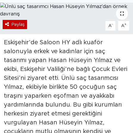
Bölge
Paylaş
-
+
Teknoloji
A
A
Magazin
Eskişehir’de Saloon HY adlı kuaför
salonuyla erkek ve kadınlar için saç
Dünya
tasarımı yapan Hasan Hüseyin Yılmaz ve
ekibi, Eskişehir Valiliği’ne bağlı Çocuk Evleri
Sektör
Sitesi’ni ziyaret etti. Ünlü saç tasarımcısı
Yılmaz, ekibiyle birlikte 50 çocuğun saç
tıraşını yaparken eşofman ve ayakkabı
yardımlarında bulundu. Bu gibi kurumları
herkesin ziyaret etmesi gerektiğini
vurgulayan Hasan Hüseyin Yılmaz,
çocukların mutlu olmasının kendisi ve