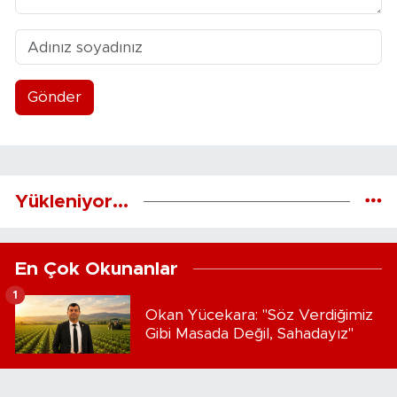
Gönder
Yükleniyor...
En Çok Okunanlar
1
Okan Yücekara: "Söz Verdiğimiz
Gibi Masada Değil, Sahadayız"