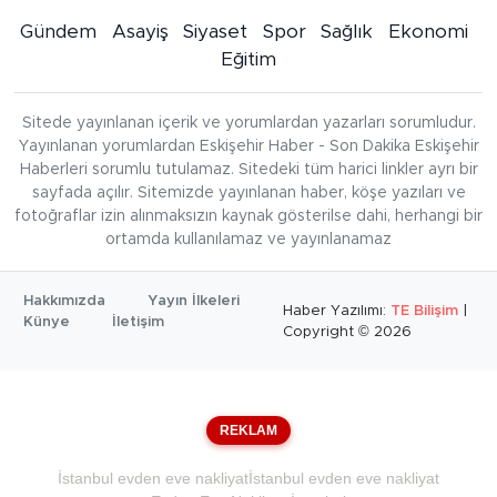
Gündem
Asayiş
Siyaset
Spor
Sağlık
Ekonomi
Eğitim
Sitede yayınlanan içerik ve yorumlardan yazarları sorumludur.
Yayınlanan yorumlardan Eskişehir Haber - Son Dakika Eskişehir
Haberleri sorumlu tutulamaz. Sitedeki tüm harici linkler ayrı bir
sayfada açılır. Sitemizde yayınlanan haber, köşe yazıları ve
fotoğraflar izin alınmaksızın kaynak gösterilse dahi, herhangi bir
ortamda kullanılamaz ve yayınlanamaz
Hakkımızda
Yayın İlkeleri
Haber Yazılımı:
TE Bilişim
|
Künye
İletişim
Copyright © 2026
REKLAM
İstanbul evden eve nakliyat
İstanbul evden eve nakliyat