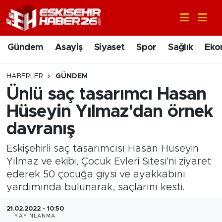
Gündem
Nöbetçi Eczaneler
Gündem
Asayiş
Siyaset
Spor
Sağlık
Eko
Asayiş
Hava Durumu
HABERLER
GÜNDEM
Siyaset
Trafik Durumu
Ünlü saç tasarımcı Hasan
Hüseyin Yılmaz'dan örnek
Spor
Süper Lig Puan Durumu ve Fikstür
davranış
Sağlık
Tüm Manşetler
Eskişehirli saç tasarımcısı Hasan Hüseyin
Yılmaz ve ekibi, Çocuk Evleri Sitesi’ni ziyaret
Ekonomi
Son Dakika Haberleri
ederek 50 çocuğa giysi ve ayakkabını
yardımında bulunarak, saçlarını kesti.
Eğitim
Haber Arşivi
21.02.2022 - 10:50
Sanat
YAYINLANMA