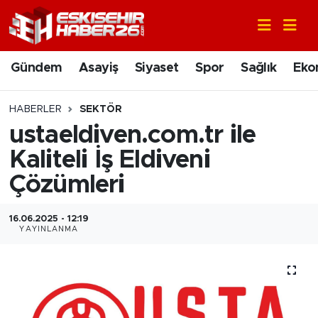
Gündem
Nöbetçi Eczaneler
Gündem
Asayiş
Siyaset
Spor
Sağlık
Eko
Asayiş
Hava Durumu
HABERLER
SEKTÖR
Siyaset
Trafik Durumu
ustaeldiven.com.tr ile
Kaliteli İş Eldiveni
Spor
Süper Lig Puan Durumu ve Fikstür
Çözümleri
Sağlık
Tüm Manşetler
16.06.2025 - 12:19
YAYINLANMA
Ekonomi
Son Dakika Haberleri
Eğitim
Haber Arşivi
Sanat