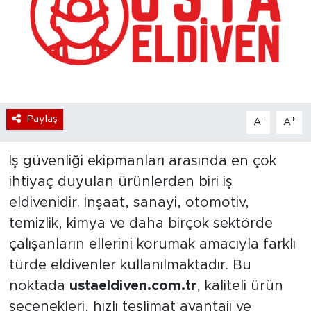
Bölge
Teknoloji
Magazin
Paylaş
-
+
A
A
Dünya
İş güvenliği ekipmanları arasında en çok
Sektör
ihtiyaç duyulan ürünlerden biri iş
eldivenidir. İnşaat, sanayi, otomotiv,
temizlik, kimya ve daha birçok sektörde
çalışanların ellerini korumak amacıyla farklı
türde eldivenler kullanılmaktadır. Bu
noktada
ustaeldiven.com.tr
, kaliteli ürün
seçenekleri, hızlı teslimat avantajı ve