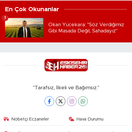
En Çok Okunanlar
1
Okan Yücekara: "Söz Verdiğimiz
Gibi Masada Değil, Sahadayız"
"Tarafsız, İlkeli ve Bağımsız."
Nöbetçi Eczaneler
Hava Durumu