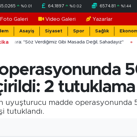
55,0265
64,1897
6574.81
%
0.01
%
0.02
%
1.44
Foto Galeri
Video Galeri
Yazarlar
dem
Asayiş
Siyaset
Spor
Sağlık
Ekonom
ika
ücekara: "Söz Verdiğimiz Gibi Masada Değil, Sahadayız"
 operasyonunda 
irildi: 2 tutuklama
ilen uyuşturucu madde operasyonunda 
şi tutuklandı.