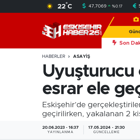
°
22
C
47,7069
%
0.17
Gündem
Nöbetçi Eczaneler
Gün
Asayiş
Hava Durumu
Son Dak
20:56
Okan Y
Siyaset
Trafik Durumu
HABERLER
ASAYIŞ
Uyuşturucu
Spor
Süper Lig Puan Durumu ve Fikstür
esrar ele geç
Sağlık
Tüm Manşetler
Ekonomi
Son Dakika Haberleri
Eskişehir’de gerçekleştir
geçirilirken, yakalanan 2 ki
Eğitim
Haber Arşivi
20.06.2023 - 16:37
17.05.2024 - 21:30
YAYINLANMA
GÜNCELLEME
Sanat