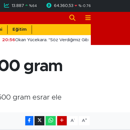
13.887
64.360,53
%
64
%
-0.76
i
Eğitim
20:56
Okan Yücekara: "Söz Verdiğimiz Gibi Masada Değil, Saha
500 gram
500 gram esrar ele
-
+
A
A