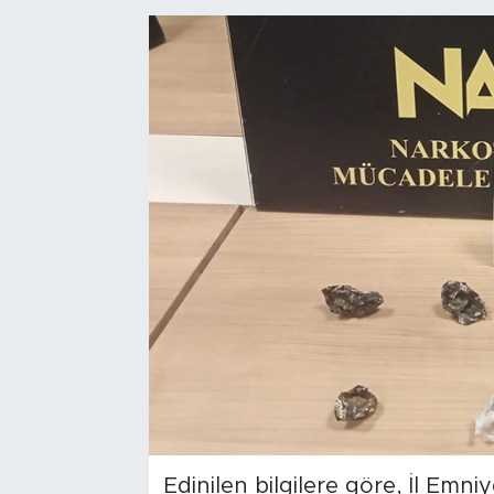
Bölge
Teknoloji
Magazin
Dünya
Sektör
Edinilen bilgilere göre, İl Emn