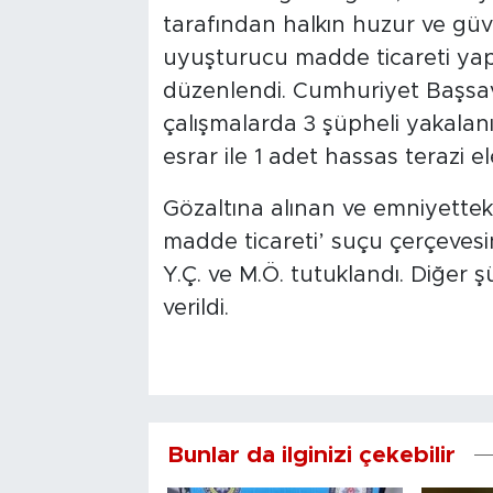
tarafından halkın huzur ve güv
uyuşturucu madde ticareti yap
düzenlendi. Cumhuriyet Başsavc
çalışmalarda 3 şüpheli yakala
esrar ile 1 adet hassas terazi ele
Gözaltına alınan ve emniyettek
madde ticareti’ suçu çerçevesi
Y.Ç. ve M.Ö. tutuklandı. Diğer ş
verildi.
Bunlar da ilginizi çekebilir