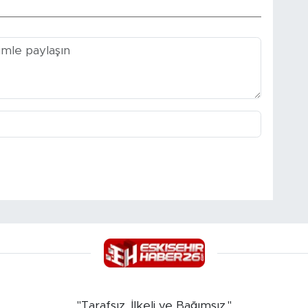
"Tarafsız, İlkeli ve Bağımsız."