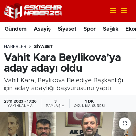
Gündem
Nöbetçi Eczaneler
Gündem
Asayiş
Siyaset
Spor
Sağlık
Eko
Asayiş
Hava Durumu
HABERLER
SIYASET
Siyaset
Trafik Durumu
Vahit Kara Beylikova'ya
aday adayı oldu
Spor
Süper Lig Puan Durumu ve Fikstür
Vahit Kara, Beylikova Belediye Başkanlığı
Sağlık
Tüm Manşetler
için aday adaylığı başvurusunu yaptı.
Ekonomi
Son Dakika Haberleri
23.11.2023 - 13:26
3
1 DK
YAYINLANMA
PAYLAŞIM
OKUNMA SÜRESI
Eğitim
Haber Arşivi
Sanat