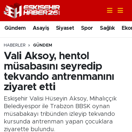
Gündem
Nöbetçi Eczaneler
Gündem
Asayiş
Siyaset
Spor
Sağlık
Eko
Asayiş
Hava Durumu
HABERLER
GÜNDEM
Siyaset
Trafik Durumu
Vali Aksoy, hentol
müsabasını seyredip
Spor
Süper Lig Puan Durumu ve Fikstür
tekvando antrenmanını
Sağlık
Tüm Manşetler
ziyaret etti
Ekonomi
Son Dakika Haberleri
Eskişehir Valisi Hüseyin Aksoy, Mihalıççık
Belediyespor ile Trabzon BBSK oynan
Eğitim
Haber Arşivi
müsabakayı tribünden izleyip tekvando
kursunda antrenman yapan çocuklara
Sanat
ziyarette bulundu.