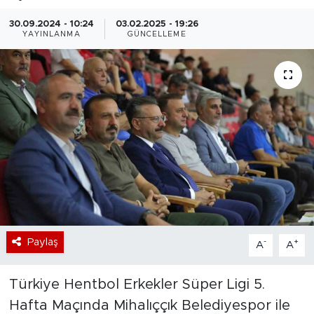
Bölge
30.09.2024 - 10:24
03.02.2025 - 19:26
YAYINLANMA
GÜNCELLEME
Teknoloji
Magazin
Dünya
Sektör
Paylaş
-
+
A
A
Türkiye Hentbol Erkekler Süper Ligi 5.
Hafta Maçında Mihalıççık Belediyespor ile