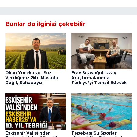
Bunlar da ilginizi çekebilir
Okan Yücekara: "Söz
Eray Sırasöğüt Uzay
Verdiğimiz Gibi Masada
Araştırmalarında
Değil, Sahadayız"
Türkiye’yi Temsil Edecek
Eskişehir Valisi'nden
Tepebaşı Su Sporları