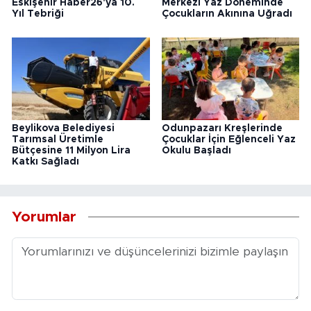
Eskişehir Haber26'ya 10.
Merkezi Yaz Döneminde
Yıl Tebriği
Çocukların Akınına Uğradı
Beylikova Belediyesi
Odunpazarı Kreşlerinde
Tarımsal Üretimle
Çocuklar İçin Eğlenceli Yaz
Bütçesine 11 Milyon Lira
Okulu Başladı
Katkı Sağladı
Yorumlar