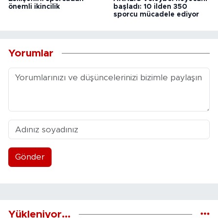
önemli ikincilik
başladı: 10 ilden 350
sporcu mücadele ediyor
Yorumlar
Gönder
Yükleniyor...