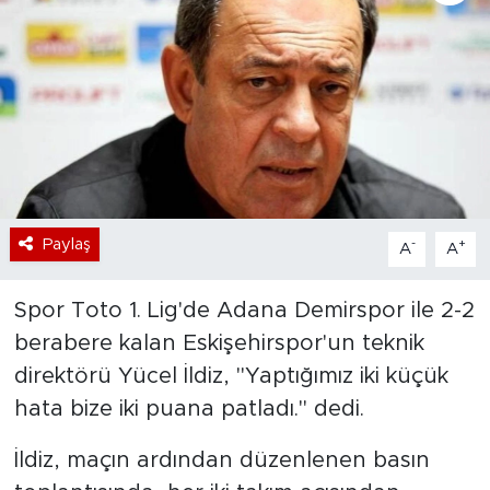
Bölge
Teknoloji
Magazin
Dünya
Paylaş
-
+
A
A
Sektör
Spor Toto 1. Lig'de Adana Demirspor ile 2-2
berabere kalan Eskişehirspor'un teknik
direktörü Yücel İldiz, "Yaptığımız iki küçük
hata bize iki puana patladı." dedi.
İldiz, maçın ardından düzenlenen basın