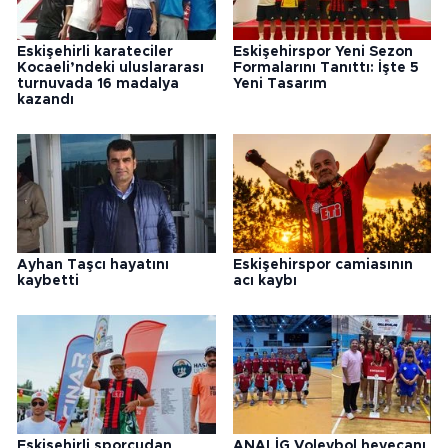
Eskişehirli karateciler
Eskişehirspor Yeni Sezon
Kocaeli’ndeki uluslararası
Formalarını Tanıttı: İşte 5
turnuvada 16 madalya
Yeni Tasarım
kazandı
Ayhan Taşcı hayatını
Eskişehirspor camiasının
kaybetti
acı kaybı
Eskişehirli sporcudan
ANALİG Voleybol heyecanı