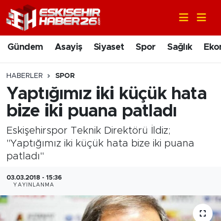
Gündem
Nöbetçi Eczaneler
Gündem
Asayiş
Siyaset
Spor
Sağlık
Eko
Asayiş
Hava Durumu
HABERLER
SPOR
Siyaset
Trafik Durumu
Yaptığımız iki küçük hata
bize iki puana patladı
Spor
Süper Lig Puan Durumu ve Fikstür
Eskişehirspor Teknik Direktörü İldiz;
Sağlık
Tüm Manşetler
"Yaptığımız iki küçük hata bize iki puana
patladı"
Ekonomi
Son Dakika Haberleri
03.03.2018 - 15:36
YAYINLANMA
Eğitim
Haber Arşivi
Sanat