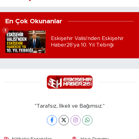
En Çok Okunanlar
1
Eskişehir Valisi'nden Eskişehir
Haber26'ya 10. Yıl Tebriği
"Tarafsız, İlkeli ve Bağımsız."