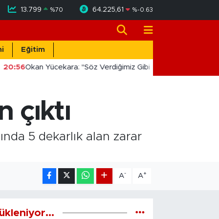
13.799
64.225,61
%
70
%
-0.63
i
Eğitim
20:56
Okan Yücekara: "Söz Verdiğimiz Gibi Masada Değil, Saha
 çıktı
nda 5 dekarlık alan zarar
-
+
A
A
ükleniyor...