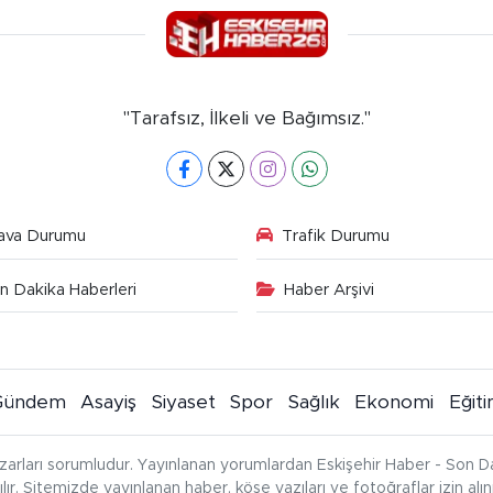
"Tarafsız, İlkeli ve Bağımsız."
ava Durumu
Trafik Durumu
n Dakika Haberleri
Haber Arşivi
Gündem
Asayiş
Siyaset
Spor
Sağlık
Ekonomi
Eğit
zarları sorumludur. Yayınlanan yorumlardan Eskişehir Haber - Son Da
çılır. Sitemizde yayınlanan haber, köşe yazıları ve fotoğraflar izin al