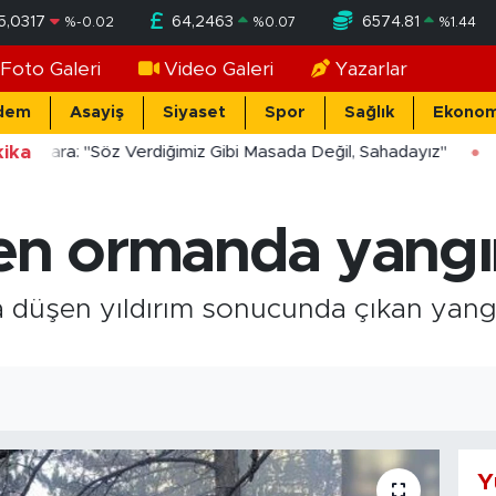
5,0317
64,2463
6574.81
%
-0.02
%
0.07
%
1.44
Foto Galeri
Video Galeri
Yazarlar
dem
Asayiş
Siyaset
Spor
Sağlık
Ekonom
ika
ücekara: "Söz Verdiğimiz Gibi Masada Değil, Sahadayız"
en ormanda yangın
a düşen yıldırım sonucunda çıkan yangı
Y