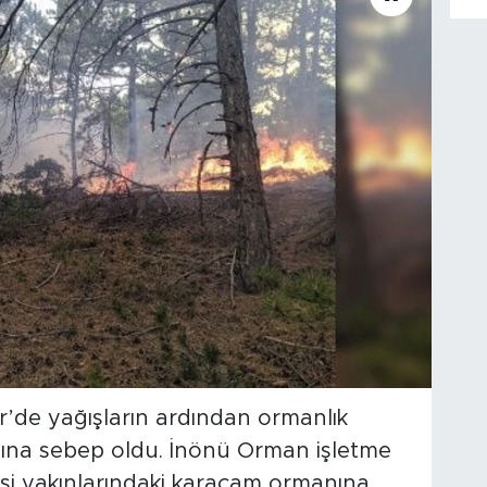
hir’de yağışların ardından ormanlık
gına sebep oldu. İnönü Orman işletme
lesi yakınlarındaki karaçam ormanına