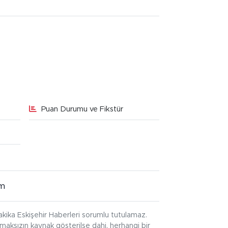
Puan Durumu ve Fikstür
im
kika Eskişehir Haberleri sorumlu tutulamaz.
ınmaksızın kaynak gösterilse dahi, herhangi bir