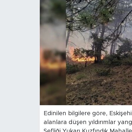
Bölge
Teknoloji
Magazin
Dünya
Sektör
Edinilen bilgilere göre, Eskişe
alanlara düşen yıldırımlar yan
Şefliği Yukarı Kuzfındık Mahal