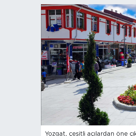
Bölge
Teknoloji
Magazin
Dünya
Sektör
Yozgat, çeşitli açılardan öne çı