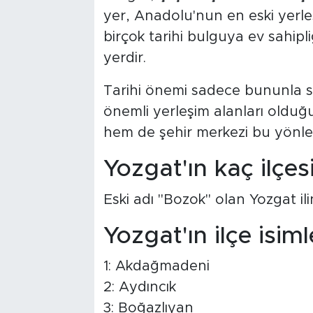
yer, Anadolu'nun en eski yerleş
birçok tarihi bulguya ev sahi
yerdir.
Tarihi önemi sadece bununla sını
önemli yerleşim alanları olduğu
hem de şehir merkezi bu yönler
Yozgat'ın kaç ilçes
Eski adı "Bozok" olan Yozgat ili
Yozgat'ın ilçe isiml
1: Akdağmadeni
2: Aydıncık
3: Boğazlıyan