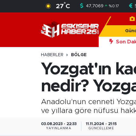
°
27
C
47,7069
%
0.17
Gündem
Nöbetçi Eczaneler
Gün
Asayiş
Hava Durumu
Son Dak
20:56
Okan Y
Siyaset
Trafik Durumu
HABERLER
BÖLGE
Yozgat'ın kaç 
Spor
Süper Lig Puan Durumu ve Fikstür
nedir? Yozg
Sağlık
Tüm Manşetler
Ekonomi
Son Dakika Haberleri
Anadolu'nun cenneti Yozgat'
ve yıllara göre nüfusu hakk
Eğitim
Haber Arşivi
03.08.2023 - 22:33
11.11.2024 - 21:15
YAYINLANMA
GÜNCELLEME
Sanat