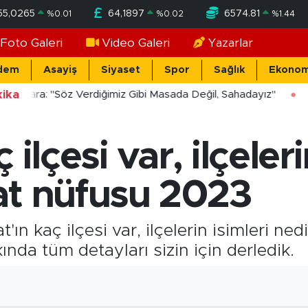
55,0265
64,1897
6574.81
%
0.01
%
0.02
%
1.44
Foto Galeri
Video Galeri
Yazarlar
dem
Asayiş
Siyaset
Spor
Sağlık
Ekonom
ika
ücekara: "Söz Verdiğimiz Gibi Masada Değil, Sahadayız"
ilçesi var, ilçeleri
at nüfusu 2023
ın kaç ilçesi var, ilçelerin isimleri ne
ında tüm detayları sizin için derledik.