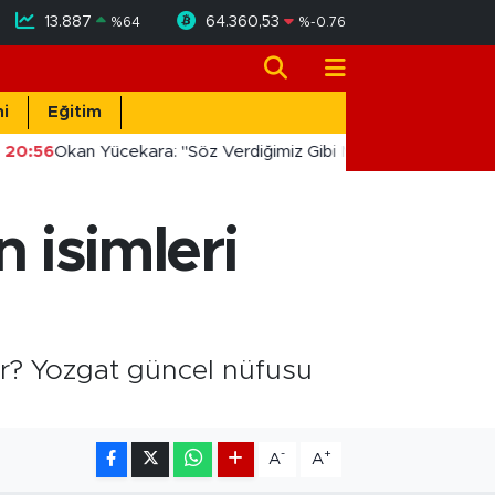
13.887
64.360,53
%
64
%
-0.76
i
Eğitim
20:56
Okan Yücekara: "Söz Verdiğimiz Gibi Masada Değil, Sahad
n isimleri
dir? Yozgat güncel nüfusu
-
+
A
A