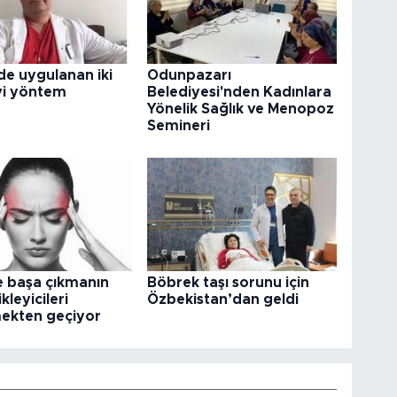
e uygulanan iki
Odunpazarı
vi yöntem
Belediyesi'nden Kadınlara
Yönelik Sağlık ve Menopoz
Semineri
e başa çıkmanın
Böbrek taşı sorunu için
kleyicileri
Özbekistan’dan geldi
ekten geçiyor