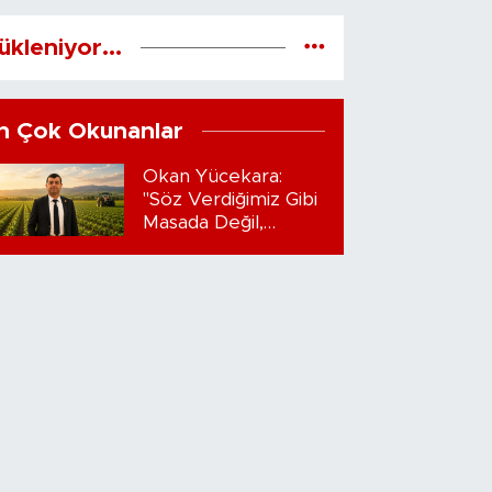
ükleniyor...
n Çok Okunanlar
Okan Yücekara:
"Söz Verdiğimiz Gibi
Masada Değil,
Sahadayız"