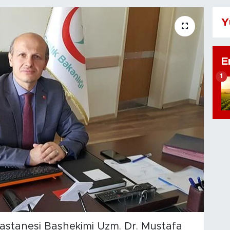
Y
E
1
astanesi Başhekimi Uzm. Dr. Mustafa