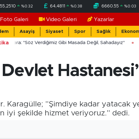
55,2510
64,4811
6660.55
%
0.32
%
0.38
%
0.03
Foto Galeri
Video Galeri
Yazarlar
dem
Asayiş
Siyaset
Spor
Sağlık
Ekonom
ika
ücekara: "Söz Verdiğimiz Gibi Masada Değil, Sahadayız"
Devlet Hastanesi’
 Karagülle; "Şimdiye kadar yatacak ye
n iyi şekilde hizmet veriyoruz." dedi.