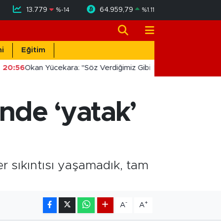
13.779
64.959,79
%
-14
%
1.11
i
Eğitim
20:56
Okan Yücekara: "Söz Verdiğimiz Gibi Masada Değil, Saha
nde ‘yatak’
r sıkıntısı yaşamadık, tam
-
+
A
A