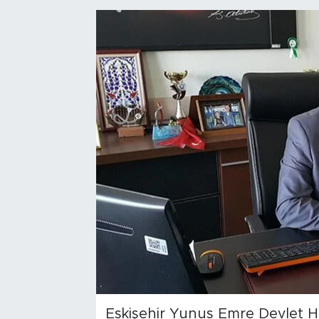
Bölge
Teknoloji
Magazin
Dünya
Sektör
Eskişehir Yunus Emre Devlet H