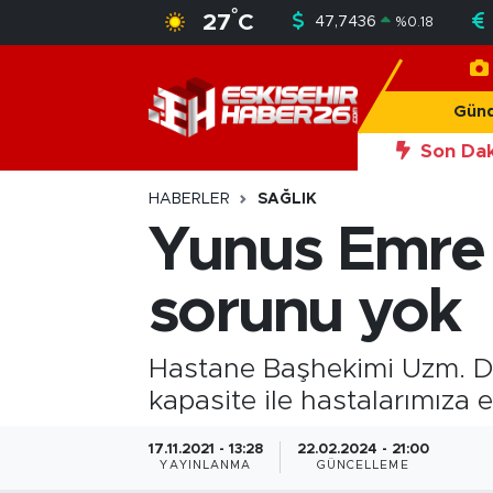
°
27
C
47,7436
%
0.18
Gündem
Nöbetçi Eczaneler
Gün
Asayiş
Hava Durumu
Son Dak
20:56
Okan Y
Siyaset
Trafik Durumu
HABERLER
SAĞLIK
Yunus Emre 
Spor
Süper Lig Puan Durumu ve Fikstür
sorunu yok
Sağlık
Tüm Manşetler
Ekonomi
Son Dakika Haberleri
Hastane Başhekimi Uzm. Dr.
kapasite ile hastalarımıza e
Eğitim
Haber Arşivi
17.11.2021 - 13:28
22.02.2024 - 21:00
YAYINLANMA
GÜNCELLEME
Sanat