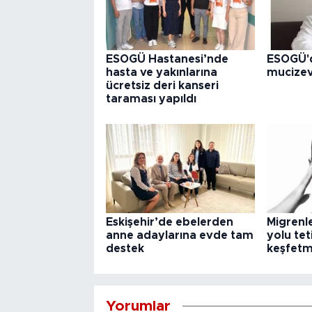
ESOGÜ Hastanesi’nde
ESOGÜ'd
hasta ve yakınlarına
mucize
ücretsiz deri kanseri
taraması yapıldı
Eskişehir’de ebelerden
Migrenl
anne adaylarına evde tam
yolu teti
destek
keşfetm
Yorumlar