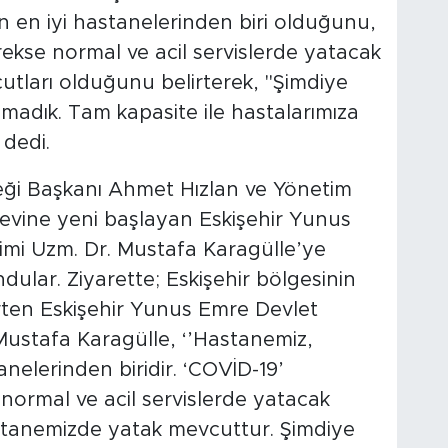
n en iyi hastanelerinden biri olduğunu,
rekse normal ve acil servislerde yatacak
cutları olduğunu belirterek, "Şimdiye
amadık. Tam kapasite ile hastalarımıza
 dedi.
neği Başkanı Ahmet Hızlan ve Yönetim
revine yeni başlayan Eskişehir Yunus
mi Uzm. Dr. Mustafa Karagülle’ye
ndular. Ziyarette; Eskişehir bölgesinin
rten Eskişehir Yunus Emre Devlet
Mustafa Karagülle, ‘’Hastanemiz,
anelerinden biridir. ‘COVİD-19’
 normal ve acil servislerde yatacak
astanemizde yatak mevcuttur. Şimdiye