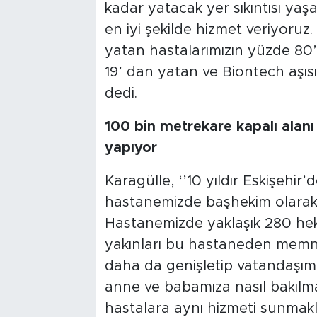
kadar yatacak yer sıkıntısı yaş
en iyi şekilde hizmet veriyoru
yatan hastalarımızın yüzde 80’i 
19’ dan yatan ve Biontech aşısı 
dedi.
100 bin metrekare kapalı alan
yapıyor
Karagülle, ‘’10 yıldır Eskişehir
hastanemizde başhekim olara
Hastanemizde yaklaşık 280 hek
yakınları bu hastaneden memnu
daha da genişletip vatandaşımı
anne ve babamıza nasıl bakılma
hastalara aynı hizmeti sunmakl