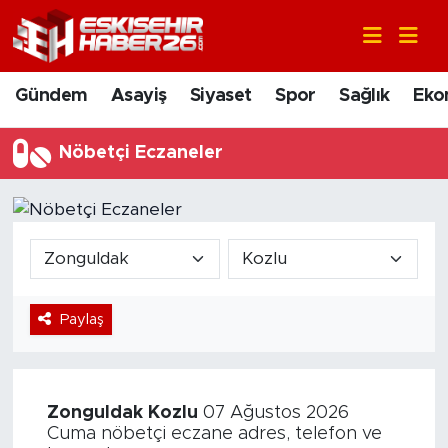
Gündem
Nöbetçi Eczaneler
Gündem
Asayiş
Siyaset
Spor
Sağlık
Eko
Asayiş
Hava Durumu
Nöbetçi Eczaneler
Siyaset
Trafik Durumu
Spor
Süper Lig Puan Durumu ve Fikstür
Sağlık
Tüm Manşetler
Paylaş
Ekonomi
Son Dakika Haberleri
Eğitim
Haber Arşivi
Zonguldak
Kozlu
07 Ağustos 2026
Sanat
Cuma nöbetçi eczane adres, telefon ve