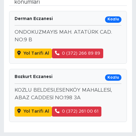
konumları
Bölge
Derman Eczanesi
Kozlu
Teknoloji
ONDOKUZMAYIS MAH. ATATÜRK CAD.
NO:9 B
Magazin
Yol Tarifi Al
0 (372) 266 89 89
Dünya
Sektör
Bozkurt Eczanesi
Kozlu
KOZLU BELDESI,ESENKÖY MAHALLESİ,
ABAZ CADDESİ NO:198 3A
Yol Tarifi Al
0 (372) 261 00 61