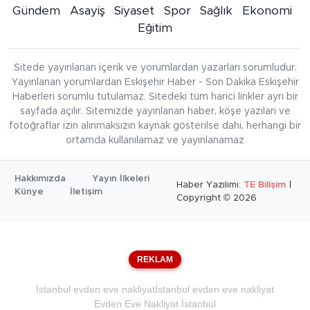
Gündem
Asayiş
Siyaset
Spor
Sağlık
Ekonomi
Eğitim
Sitede yayınlanan içerik ve yorumlardan yazarları sorumludur.
Yayınlanan yorumlardan Eskişehir Haber - Son Dakika Eskişehir
Haberleri sorumlu tutulamaz. Sitedeki tüm harici linkler ayrı bir
sayfada açılır. Sitemizde yayınlanan haber, köşe yazıları ve
fotoğraflar izin alınmaksızın kaynak gösterilse dahi, herhangi bir
ortamda kullanılamaz ve yayınlanamaz
Hakkımızda
Yayın İlkeleri
Haber Yazılımı:
TE Bilişim
|
Künye
İletişim
Copyright © 2026
REKLAM
İstanbul evden eve nakliyat
İstanbul evden eve nakliyat
Evden Eve Nakliyat İstanbul