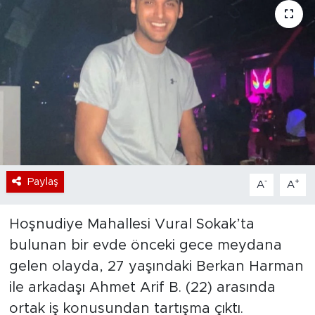
Bölge
Teknoloji
Magazin
Dünya
Sektör
Paylaş
-
+
A
A
Hoşnudiye Mahallesi Vural Sokak’ta
bulunan bir evde önceki gece meydana
gelen olayda, 27 yaşındaki Berkan Harman
ile arkadaşı Ahmet Arif B. (22) arasında
ortak iş konusundan tartışma çıktı.