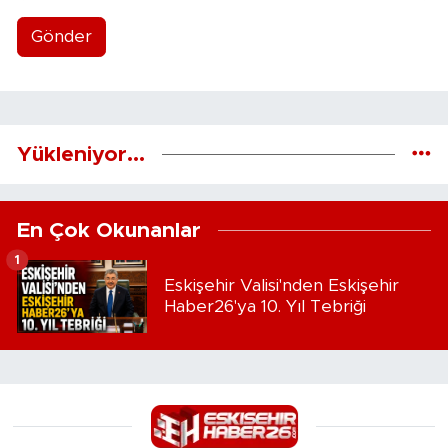
Gönder
Yükleniyor...
En Çok Okunanlar
1
Eskişehir Valisi'nden Eskişehir
Haber26'ya 10. Yıl Tebriği