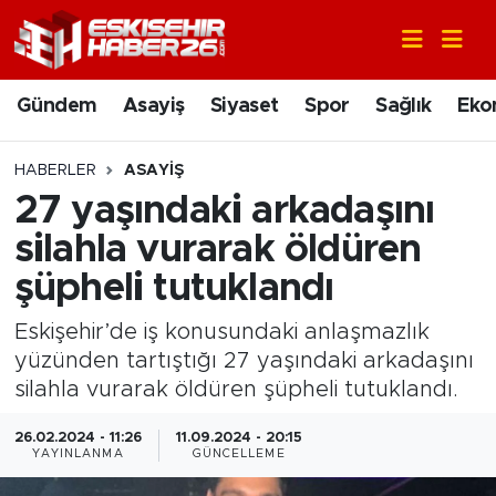
Gündem
Nöbetçi Eczaneler
Gündem
Asayiş
Siyaset
Spor
Sağlık
Eko
Asayiş
Hava Durumu
HABERLER
ASAYIŞ
Siyaset
Trafik Durumu
27 yaşındaki arkadaşını
silahla vurarak öldüren
Spor
Süper Lig Puan Durumu ve Fikstür
şüpheli tutuklandı
Sağlık
Tüm Manşetler
Eskişehir’de iş konusundaki anlaşmazlık
yüzünden tartıştığı 27 yaşındaki arkadaşını
Ekonomi
Son Dakika Haberleri
silahla vurarak öldüren şüpheli tutuklandı.
Eğitim
Haber Arşivi
26.02.2024 - 11:26
11.09.2024 - 20:15
YAYINLANMA
GÜNCELLEME
Sanat