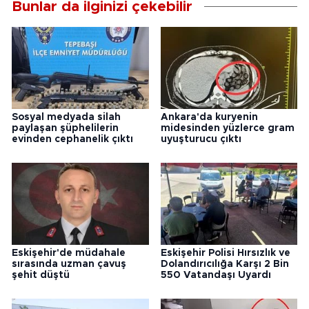
Bunlar da ilginizi çekebilir
Sosyal medyada silah
Ankara'da kuryenin
paylaşan şüphelilerin
midesinden yüzlerce gram
evinden cephanelik çıktı
uyuşturucu çıktı
Eskişehir'de müdahale
Eskişehir Polisi Hırsızlık ve
sırasında uzman çavuş
Dolandırıcılığa Karşı 2 Bin
şehit düştü
550 Vatandaşı Uyardı