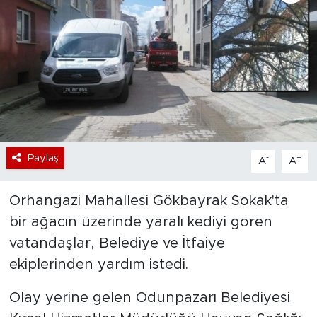
Bölge
Teknoloji
Magazin
Dünya
Paylaş
-
+
A
A
Sektör
Orhangazi Mahallesi Gökbayrak Sokak'ta
bir ağacın üzerinde yaralı kediyi gören
vatandaşlar, Belediye ve İtfaiye
ekiplerinden yardım istedi.
Olay yerine gelen Odunpazarı Belediyesi