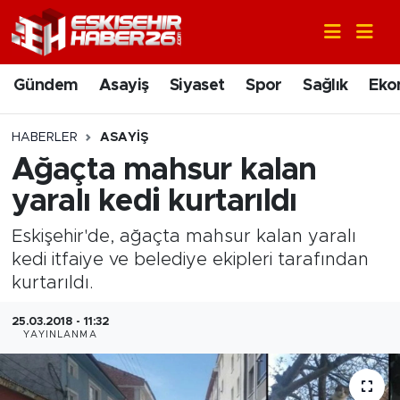
Gündem
Nöbetçi Eczaneler
Gündem
Asayiş
Siyaset
Spor
Sağlık
Eko
Asayiş
Hava Durumu
HABERLER
ASAYIŞ
Siyaset
Trafik Durumu
Ağaçta mahsur kalan
yaralı kedi kurtarıldı
Spor
Süper Lig Puan Durumu ve Fikstür
Eskişehir'de, ağaçta mahsur kalan yaralı
Sağlık
Tüm Manşetler
kedi itfaiye ve belediye ekipleri tarafından
kurtarıldı.
Ekonomi
Son Dakika Haberleri
25.03.2018 - 11:32
YAYINLANMA
Eğitim
Haber Arşivi
Sanat