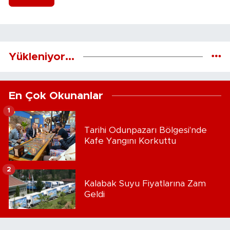
Yükleniyor...
En Çok Okunanlar
1
Tarihi Odunpazarı Bölgesi'nde
Kafe Yangını Korkuttu
2
Kalabak Suyu Fiyatlarına Zam
Geldi