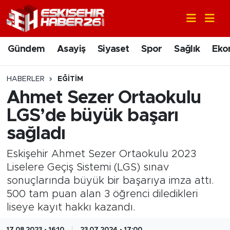
Gündem
Nöbetçi Eczaneler
Gündem
Asayiş
Siyaset
Spor
Sağlık
Eko
Asayiş
Hava Durumu
HABERLER
EĞITIM
Siyaset
Trafik Durumu
Ahmet Sezer Ortaokulu
LGS’de büyük başarı
Spor
Süper Lig Puan Durumu ve Fikstür
sağladı
Sağlık
Tüm Manşetler
Eskişehir Ahmet Sezer Ortaokulu 2023
Liselere Geçiş Sistemi (LGS) sınav
Ekonomi
Son Dakika Haberleri
sonuçlarında büyük bir başarıya imza attı.
500 tam puan alan 3 öğrenci diledikleri
Eğitim
Haber Arşivi
liseye kayıt hakkı kazandı.
Sanat
17.08.2023 - 16:10
23.07.2024 - 17:00