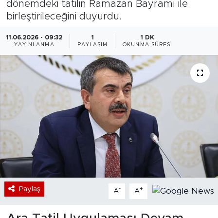
dönemdeki tatilin Ramazan Bayramı ile
birleştirileceğini duyurdu.
Bölge
11.06.2026 - 09:32
1
1 DK
Teknoloji
YAYINLANMA
PAYLAŞIM
OKUNMA SÜRESI
Magazin
Dünya
Sektör
Paylaş
-
+
A
A