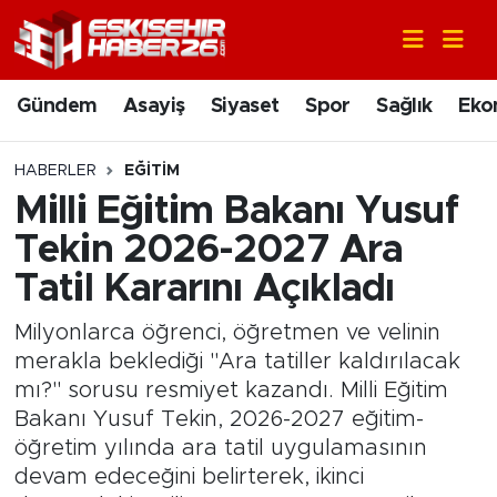
Gündem
Nöbetçi Eczaneler
Gündem
Asayiş
Siyaset
Spor
Sağlık
Eko
Asayiş
Hava Durumu
HABERLER
EĞITIM
Siyaset
Trafik Durumu
Milli Eğitim Bakanı Yusuf
Tekin 2026-2027 Ara
Spor
Süper Lig Puan Durumu ve Fikstür
Tatil Kararını Açıkladı
Sağlık
Tüm Manşetler
Milyonlarca öğrenci, öğretmen ve velinin
merakla beklediği "Ara tatiller kaldırılacak
Ekonomi
Son Dakika Haberleri
mı?" sorusu resmiyet kazandı. Milli Eğitim
Bakanı Yusuf Tekin, 2026-2027 eğitim-
Eğitim
Haber Arşivi
öğretim yılında ara tatil uygulamasının
devam edeceğini belirterek, ikinci
Sanat