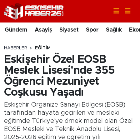
Gündem
Nöbetçi Eczaneler
Gündem
Asayiş
Siyaset
Spor
Sağlık
Eko
Asayiş
Hava Durumu
HABERLER
EĞITIM
Siyaset
Trafik Durumu
Eskişehir Özel EOSB
Meslek Lisesi'nde 355
Spor
Süper Lig Puan Durumu ve Fikstür
Öğrenci Mezuniyet
Sağlık
Tüm Manşetler
Coşkusu Yaşadı
Ekonomi
Son Dakika Haberleri
Eskişehir Organize Sanayi Bölgesi (EOSB)
tarafından hayata geçirilen ve mesleki
Eğitim
Haber Arşivi
eğitimde Türkiye'ye örnek model olan Özel
EOSB Mesleki ve Teknik Anadolu Lisesi,
Sanat
2025-2026 eğitim ve öğretim yılı