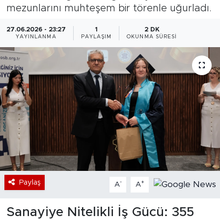
mezunlarını muhteşem bir törenle uğurladı.
Bölge
27.06.2026 - 23:27
1
2 DK
YAYINLANMA
PAYLAŞIM
OKUNMA SÜRESI
Teknoloji
Magazin
Dünya
Sektör
Paylaş
-
+
A
A
Sanayiye Nitelikli İş Gücü: 355