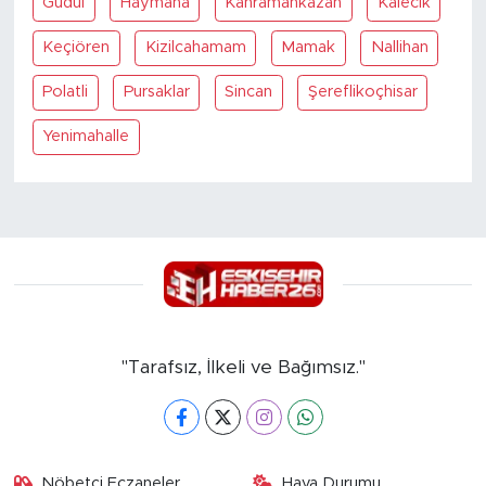
Güdül
Haymana
Kahramankazan
Kalecik
Keçiören
Kizilcahamam
Mamak
Nallihan
Polatli
Pursaklar
Sincan
Şereflikoçhisar
Yenimahalle
"Tarafsız, İlkeli ve Bağımsız."
Nöbetçi Eczaneler
Hava Durumu