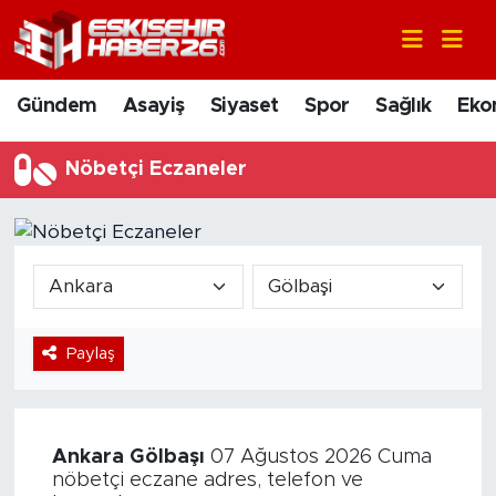
Gündem
Nöbetçi Eczaneler
Gündem
Asayiş
Siyaset
Spor
Sağlık
Eko
Asayiş
Hava Durumu
Nöbetçi Eczaneler
Siyaset
Trafik Durumu
Spor
Süper Lig Puan Durumu ve Fikstür
Sağlık
Tüm Manşetler
Paylaş
Ekonomi
Son Dakika Haberleri
Eğitim
Haber Arşivi
Ankara
Gölbaşı
07 Ağustos 2026 Cuma
Sanat
nöbetçi eczane adres, telefon ve