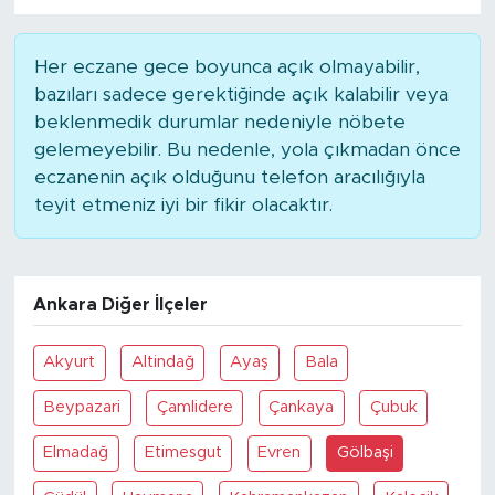
Her eczane gece boyunca açık olmayabilir,
bazıları sadece gerektiğinde açık kalabilir veya
beklenmedik durumlar nedeniyle nöbete
gelemeyebilir. Bu nedenle, yola çıkmadan önce
eczanenin açık olduğunu telefon aracılığıyla
teyit etmeniz iyi bir fikir olacaktır.
Ankara Diğer İlçeler
Akyurt
Altindağ
Ayaş
Bala
Beypazari
Çamlidere
Çankaya
Çubuk
Elmadağ
Etimesgut
Evren
Gölbaşi