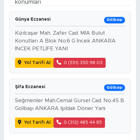
konumları
Bölge
Günya Eczanesi
Gölbaşı
Teknoloji
Kızılcaşar Mah. Zafer Cad. MİA Bulut
Konutları A Blok No:6 G İncek ANKARA
Magazin
İNCEK PETLİFE YANI
Dünya
Yol Tarifi Al
0 (551) 350 98 03
Sektör
Şifa Eczanesi
Gölbaşı
Seğmenler Mah.Cemal Gürsel Cad. No.45 B
Gölbaşı ANKARA Işıldak Döner Yani
Yol Tarifi Al
0 (312) 485 44 85