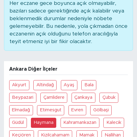
Her eczane gece boyunca açık olmayabilir,
bazıları sadece gerektiğinde açık kalabilir veya
beklenmedik durumlar nedeniyle nöbete
gelemeyebilir. Bu nedenle, yola çıkmadan önce
eczanenin açık olduğunu telefon aracılığıyla
teyit etmeniz iyi bir fikir olacaktır.
Ankara Diğer İlçeler
Akyurt
Altindağ
Ayaş
Bala
Beypazari
Çamlidere
Çankaya
Çubuk
Elmadağ
Etimesgut
Evren
Gölbaşi
Güdül
Haymana
Kahramankazan
Kalecik
Keçiören
Kizilcahamam
Mamak
Nallihan