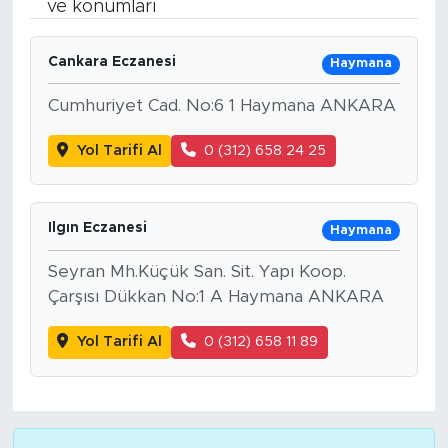
ve konumları
Bölge
Cankara Eczanesi
Haymana
Teknoloji
Cumhuriyet Cad. No:6 1 Haymana ANKARA
Magazin
Yol Tarifi Al
0 (312) 658 24 25
Dünya
Ilgın Eczanesi
Haymana
Sektör
Seyran Mh.Küçük San. Sit. Yapı Koop.
Çarşısı Dükkan No:1 A Haymana ANKARA
Yol Tarifi Al
0 (312) 658 11 89