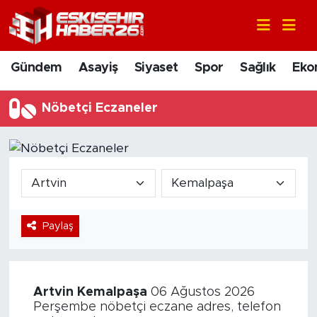
Gündem
Nöbetçi Eczaneler
Gündem
Asayiş
Siyaset
Spor
Sağlık
Eko
Asayiş
Hava Durumu
Nöbetçi Eczaneler
Siyaset
Trafik Durumu
Spor
Süper Lig Puan Durumu ve Fikstür
Sağlık
Tüm Manşetler
Paylaş
Ekonomi
Son Dakika Haberleri
Eğitim
Haber Arşivi
Artvin
Kemalpaşa
06 Ağustos 2026
Sanat
Perşembe nöbetçi eczane adres, telefon