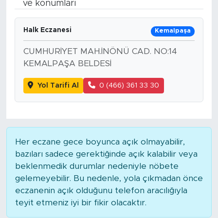
ve konumları
Bölge
Halk Eczanesi
Kemalpaşa
Teknoloji
CUMHURİYET MAH.İNÖNÜ CAD. NO:14
KEMALPAŞA BELDESİ
Magazin
Yol Tarifi Al
0 (466) 361 33 30
Dünya
Sektör
Her eczane gece boyunca açık olmayabilir,
bazıları sadece gerektiğinde açık kalabilir veya
beklenmedik durumlar nedeniyle nöbete
gelemeyebilir. Bu nedenle, yola çıkmadan önce
eczanenin açık olduğunu telefon aracılığıyla
teyit etmeniz iyi bir fikir olacaktır.