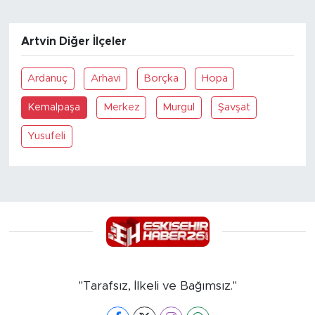
Artvin Diğer İlçeler
Ardanuç
Arhavi
Borçka
Hopa
Kemalpaşa
Merkez
Murgul
Şavşat
Yusufeli
"Tarafsız, İlkeli ve Bağımsız."