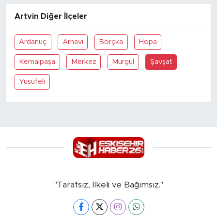
Artvin Diğer İlçeler
Ardanuç
Arhavi
Borçka
Hopa
Kemalpaşa
Merkez
Murgul
Şavşat
Yusufeli
"Tarafsız, İlkeli ve Bağımsız."