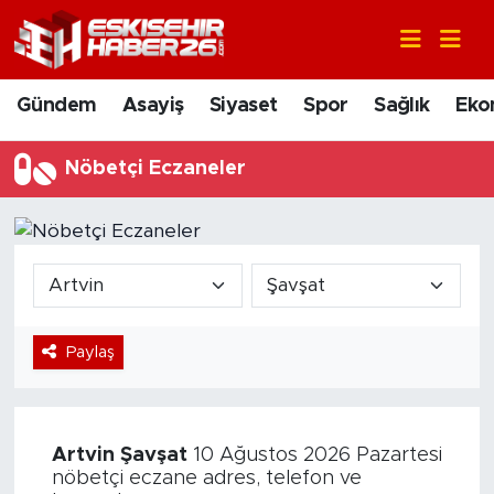
Gündem
Nöbetçi Eczaneler
Gündem
Asayiş
Siyaset
Spor
Sağlık
Eko
Asayiş
Hava Durumu
Nöbetçi Eczaneler
Siyaset
Trafik Durumu
Spor
Süper Lig Puan Durumu ve Fikstür
Sağlık
Tüm Manşetler
Paylaş
Ekonomi
Son Dakika Haberleri
Eğitim
Haber Arşivi
Artvin
Şavşat
10 Ağustos 2026 Pazartesi
Sanat
nöbetçi eczane adres, telefon ve