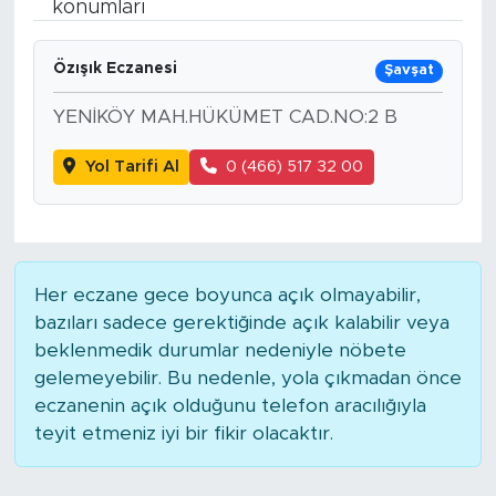
konumları
Bölge
Özışık Eczanesi
Şavşat
Teknoloji
YENİKÖY MAH.HÜKÜMET CAD.NO:2 B
Magazin
Yol Tarifi Al
0 (466) 517 32 00
Dünya
Sektör
Her eczane gece boyunca açık olmayabilir,
bazıları sadece gerektiğinde açık kalabilir veya
beklenmedik durumlar nedeniyle nöbete
gelemeyebilir. Bu nedenle, yola çıkmadan önce
eczanenin açık olduğunu telefon aracılığıyla
teyit etmeniz iyi bir fikir olacaktır.