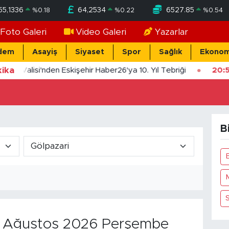
55,1336
64,2534
6527.85
%
0.18
%
0.22
%
0.54
Foto Galeri
Video Galeri
Yazarlar
dem
Asayiş
Siyaset
Spor
Sağlık
Ekonom
ika
şehir Valisi'nden Eskişehir Haber26'ya 10. Yıl Tebriği
20:
B
Ağustos 2026 Perşembe