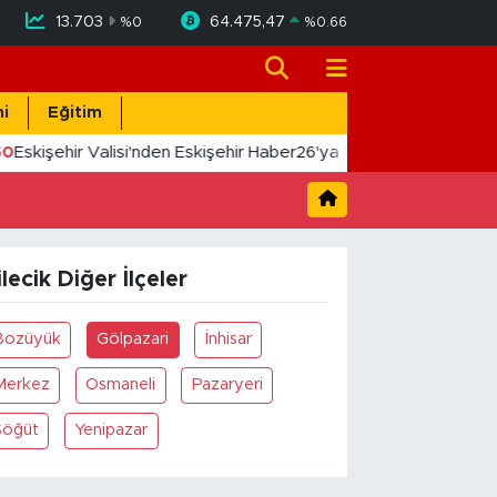
13.703
64.475,47
%
0
%
0.66
i
Eğitim
50
Eskişehir Valisi'nden Eskişehir Haber26'ya 10. Yıl Tebriği
ilecik Diğer İlçeler
Bozüyük
Gölpazari
İnhisar
Merkez
Osmaneli
Pazaryeri
Söğüt
Yenipazar