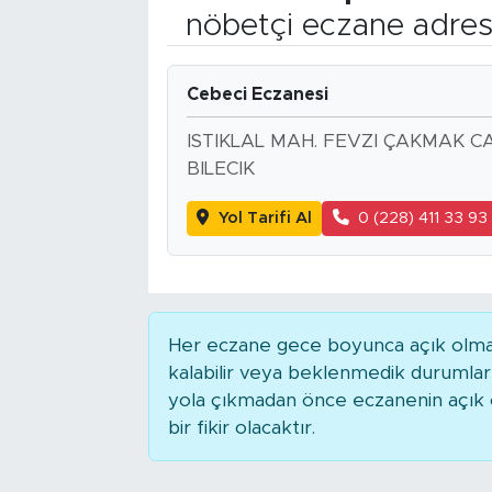
nöbetçi eczane adres
Bölge
Teknoloji
Cebeci Eczanesi
ISTIKLAL MAH. FEVZI ÇAKMAK C
Magazin
BILECIK
Dünya
Yol Tarifi Al
0 (228) 411 33 93
Sektör
Her eczane gece boyunca açık olmaya
kalabilir veya beklenmedik durumla
yola çıkmadan önce eczanenin açık ol
bir fikir olacaktır.