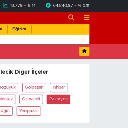
13.779
64.840,97
%
-14
%
-0.15
i
Eğitim
ilecik Diğer İlçeler
Bozüyük
Gölpazari
İnhisar
Merkez
Osmaneli
Pazaryeri
Söğüt
Yenipazar