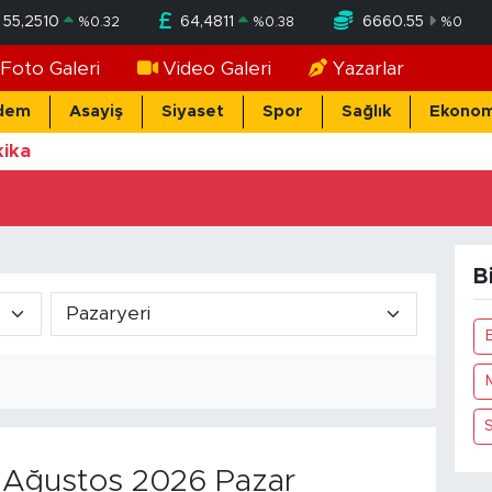
55,2510
64,4811
6660.55
%
0.32
%
0.38
%
0
Foto Galeri
Video Galeri
Yazarlar
dem
Asayiş
Siyaset
Spor
Sağlık
Ekonom
ika
B
Ağustos 2026 Pazar