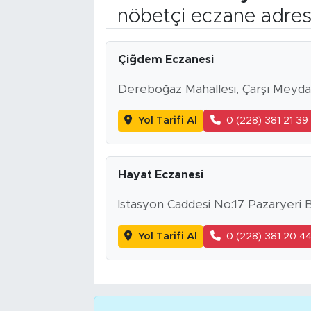
nöbetçi eczane adres
Bölge
Teknoloji
Çiğdem Eczanesi
Dereboğaz Mahallesi, Çarşı Meydan
Magazin
Yol Tarifi Al
0 (228) 381 21 39
Dünya
Sektör
Hayat Eczanesi
İstasyon Caddesi No:17 Pazaryeri B
Yol Tarifi Al
0 (228) 381 20 4