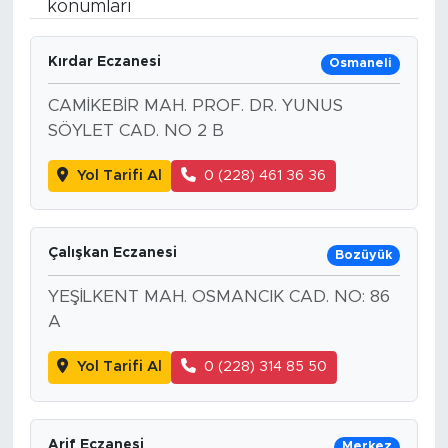
konumları
Bölge
Kırdar Eczanesi
Osmaneli
Teknoloji
CAMİKEBİR MAH. PROF. DR. YUNUS
SÖYLET CAD. NO 2 B
Magazin
Yol Tarifi Al
0 (228) 461 36 36
Dünya
Sektör
Çalışkan Eczanesi
Bozüyük
YEŞİLKENT MAH. OSMANCIK CAD. NO: 86
A
Yol Tarifi Al
0 (228) 314 85 50
Arif Eczanesi
Merkez