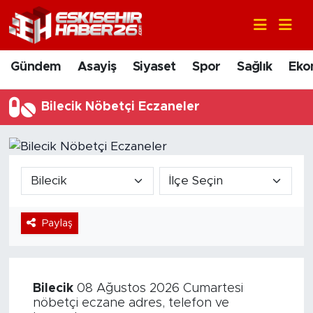
Gündem
Nöbetçi Eczaneler
Gündem
Asayiş
Siyaset
Spor
Sağlık
Eko
Asayiş
Hava Durumu
Bilecik Nöbetçi Eczaneler
Siyaset
Trafik Durumu
Spor
Süper Lig Puan Durumu ve Fikstür
Sağlık
Tüm Manşetler
Paylaş
Ekonomi
Son Dakika Haberleri
Eğitim
Haber Arşivi
Bilecik
08 Ağustos 2026 Cumartesi
Sanat
nöbetçi eczane adres, telefon ve