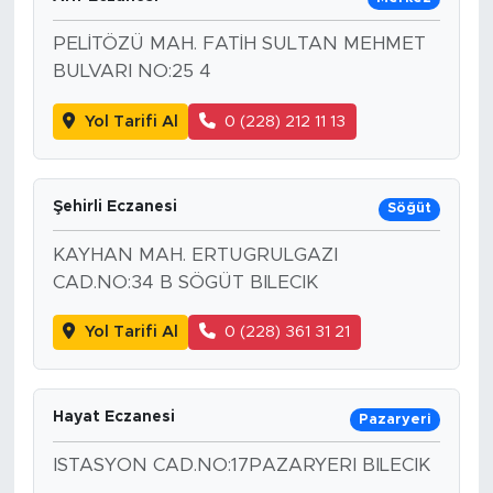
PELİTÖZÜ MAH. FATİH SULTAN MEHMET
BULVARI NO:25 4
Yol Tarifi Al
0 (228) 212 11 13
Şehirli Eczanesi
Söğüt
KAYHAN MAH. ERTUGRULGAZI
CAD.NO:34 B SÖGÜT BILECIK
Yol Tarifi Al
0 (228) 361 31 21
Hayat Eczanesi
Pazaryeri
ISTASYON CAD.NO:17PAZARYERI BILECIK