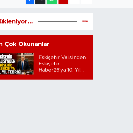
ükleniyor...
n Çok Okunanlar
Eskişehir Valisi'nden
Eskişehir
Haber26'ya 10. Yıl
Tebriği