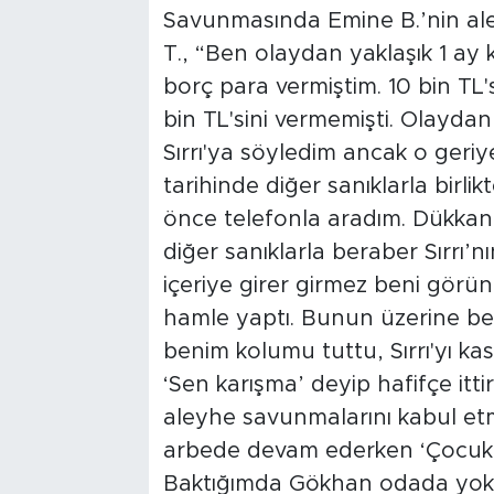
Savunmasında Emine B.’nin ale
T., “Ben olaydan yaklaşık 1 ay 
borç para vermiştim. 10 bin TL'
bin TL'sini vermemişti. Olayd
Sırrı'ya söyledim ancak o geri
tarihinde diğer sanıklarla birli
önce telefonla aradım. Dükka
diğer sanıklarla beraber Sırrı’nı
içeriye girer girmez beni görün
hamle yaptı. Bunun üzerine ben
benim kolumu tuttu, Sırrı'yı k
‘Sen karışma’ deyip hafifçe itt
aleyhe savunmalarını kabul etm
arbede devam ederken ‘Çocuk ke
Baktığımda Gökhan odada yokt