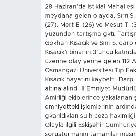
28 Haziran’da İstiklal Mahalles
meydana gelen olayda, Sırrı S. 
(27), Mert E. (26) ve Mesut T. 
yüzünden tartışma çıktı. Tart
Gökhan Kısacık ve Sırrı S. darp
Kısacık’ı binanın 3’üncü katınd
üzerine olay yerine gelen 112 Ac
Osmangazi Üniversitesi Tıp Fak
Kısacık hayatını kaybetti. Darp 
altına alındı. İl Emniyet Müdü
Amirliği ekiplerince yakalanan ş
emniyetteki işlemlerinin ardında
çıkarıldıkları sulh ceza hakimli
Olayla ilgili Eskişehir Cumhuriy
soruşturmanın tamamlanmasını