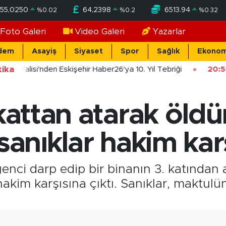
55,0250
64,2398
6513.94
%
0.02
%
0.2
%
0.32
Foto Galeri
Video Galeri
Yazarlar
dem
Asayiş
Siyaset
Spor
Sağlık
Ekonom
ika
ehir Valisi'nden Eskişehir Haber26'ya 10. Yıl Tebriği
20:5
 kattan atarak öldü
sanıklar hakim karş
enci darp edip bir binanın 3. katından 
i hakim karşısına çıktı. Sanıklar, maktu