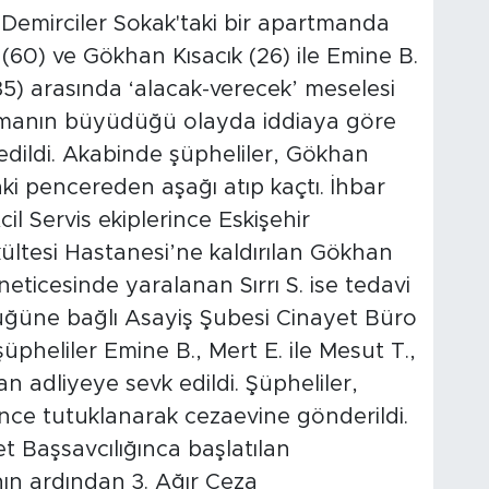
i Demirciler Sokak'taki bir apartmanda
(60) ve Gökhan Kısacık (26) ile Emine B.
(35) arasında ‘alacak-verecek’ meselesi
ışmanın büyüdüğü olayda iddiaya göre
 edildi. Akabinde şüpheliler, Gökhan
aki pencereden aşağı atıp kaçtı. İhbar
il Servis ekiplerince Eskişehir
ültesi Hastanesi’ne kaldırılan Gökhan
neticesinde yaralanan Sırrı S. ise tedavi
rlüğüne bağlı Asayiş Şubesi Cinayet Büro
üpheliler Emine B., Mert E. ile Mesut T.,
n adliyeye sevk edildi. Şüpheliler,
ğince tutuklanarak cezaevine gönderildi.
et Başsavcılığınca başlatılan
n ardından 3. Ağır Ceza