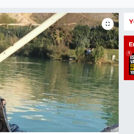
Y
E
1