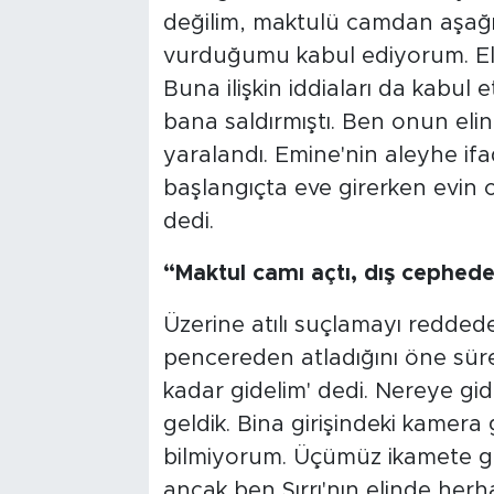
değilim, maktulü camdan aşağıy
vurduğumu kabul ediyorum. Ele 
Buna ilişkin iddiaları da kabul 
bana saldırmıştı. Ben onun elin
yaralandı. Emine'nin aleyhe ifa
başlangıçta eve girerken evin c
dedi.
“Maktul camı açtı, dış cephed
Üzerine atılı suçlamayı redded
pencereden atladığını öne sürere
kadar gidelim' dedi. Nereye gid
geldik. Bina girişindeki kamera 
bilmiyorum. Üçümüz ikamete gird
ancak ben Sırrı'nın elinde her