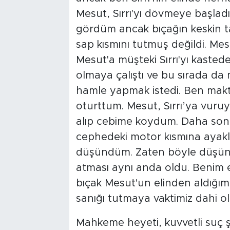
Mesut, Sırrı'yı dövmeye başladı
gördüm ancak bıçağın keskin t
sap kısmını tutmuş değildi. Mesu
Mesut'a müşteki Sırrı'yı kasted
olmaya çalıştı ve bu sırada d
hamle yapmak istedi. Ben mak
oturttum. Mesut, Sırrı’ya vuru
alıp cebime koydum. Daha sonr
cephedeki motor kısmına ayakla
düşündüm. Zaten böyle düşün
atması aynı anda oldu. Benim 
bıçak Mesut'un elinden aldığım
sanığı tutmaya vaktimiz dahi olm
Mahkeme heyeti, kuvvetli suç 