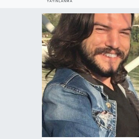
YAYINLANMA
Bölge
Teknoloji
Magazin
Dünya
Sektör