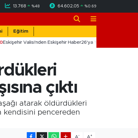
13.768
64.602,05
%
48
%
0.69
i
Eğitim
0
Eskişehir Valisi'nden Eskişehir Haber26'ya 10. Yıl Tebriği
rdükleri
ısına çıktı
aşağı atarak öldürdükleri
lün kendisini pencereden
-
+
A
A