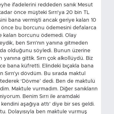
yhe ifadelerini reddeden sanık Mesut
kadar önce müşteki Sırrı'ya 20 bin TL
sini bana vermişti ancak geriye kalan 10
an önce bu borcunu ödemesini defalarca
ye kalan borcunu ödemedi. Olay
kteydik, ben Sırrı'nın yanına gitmeden
nda olduğunu söyledi. Bunun üzerine
n yanına gittik. Sırrı çok alkollüydü. Biz
ce bana küfretti. Elindeki bıçakla bana
 Sırrı'yı dövdüm. Bu sırada maktul
astederek ‘Dövme’ dedi. Ben de maktulü
irdim. Maktule vurmadım. Diğer sanıkların
iyorum. Benim Sırrı ile aramdaki
ndini aşağıya attı’ diye bir ses geldi.
u. Dolayısıyla ben maktule vurmuş