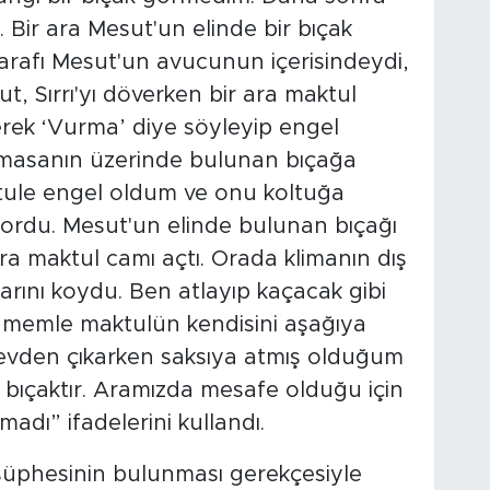
. Bir ara Mesut'un elinde bir bıçak
arafı Mesut'un avucunun içerisindeydi,
t, Sırrı'yı döverken bir ara maktul
erek ‘Vurma’ diye söyleyip engel
a masanın üzerinde bulunan bıçağa
tule engel oldum ve onu koltuğa
yordu. Mesut'un elinde bulunan bıçağı
a maktul camı açtı. Orada klimanın dış
rını koydu. Ben atlayıp kaçacak gibi
memle maktulün kendisini aşağıya
evden çıkarken saksıya atmış olduğum
 bıçaktır. Aramızda mesafe olduğu için
adı” ifadelerini kullandı.
şüphesinin bulunması gerekçesiyle