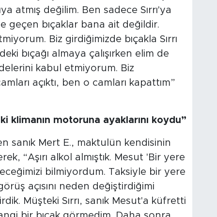
a atmış değilim. Ben sadece Sırrı'ya
geçen bıçaklar bana ait değildir.
etmiyorum. Biz girdiğimizde bıçakla Sırrı
deki bıçağı almaya çalışırken elim de
delerini kabul etmiyorum. Biz
amları açıktı, ben o camları kapattım”
eki klimanın motoruna ayaklarını koydu”
en sanık Mert E., maktulün kendisinin
k, “Aşırı alkol almıştık. Mesut 'Bir yere
eceğimizi bilmiyordum. Taksiyle bir yere
görüş açısını neden değiştirdiğimi
ik. Müşteki Sırrı, sanık Mesut'a küfretti
hangi bir bıçak görmedim. Daha sonra