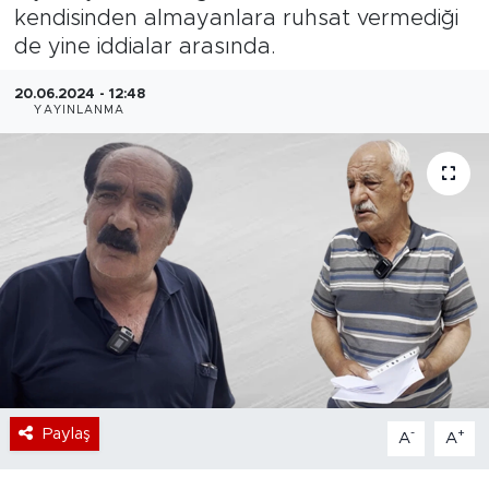
kendisinden almayanlara ruhsat vermediği
Bölge
de yine iddialar arasında.
Teknoloji
20.06.2024 - 12:48
YAYINLANMA
Magazin
Dünya
Sektör
Paylaş
-
+
A
A