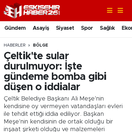
Gündem
Nöbetçi Eczaneler
Gündem
Asayiş
Siyaset
Spor
Sağlık
Eko
Asayiş
Hava Durumu
HABERLER
BÖLGE
Siyaset
Trafik Durumu
Çeltik'te sular
durulmuyor: İşte
Spor
Süper Lig Puan Durumu ve Fikstür
gündeme bomba gibi
Sağlık
Tüm Manşetler
düşen o iddialar
Ekonomi
Son Dakika Haberleri
Çeltik Belediye Başkanı Ali Meşe’nin
kendisine oy vermeyen vatandaşları evleri
Eğitim
Haber Arşivi
ile tehdit ettiği iddia ediliyor. Başkan
Meşe’nin kendisinin de ortak olduğu bir
Sanat
inşaat şirketi olduğu ve malzemeleri