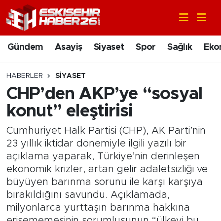
Gündem
Nöbetçi Eczaneler
Gündem
Asayiş
Siyaset
Spor
Sağlık
Eko
Asayiş
Hava Durumu
HABERLER
SIYASET
Siyaset
Trafik Durumu
CHP’den AKP’ye “sosyal
konut” eleştirisi
Spor
Süper Lig Puan Durumu ve Fikstür
Cumhuriyet Halk Partisi (CHP), AK Parti’nin
Sağlık
Tüm Manşetler
23 yıllık iktidar dönemiyle ilgili yazılı bir
açıklama yaparak, Türkiye’nin derinleşen
Ekonomi
Son Dakika Haberleri
ekonomik krizler, artan gelir adaletsizliği ve
büyüyen barınma sorunu ile karşı karşıya
Eğitim
Haber Arşivi
bırakıldığını savundu. Açıklamada,
milyonlarca yurttaşın barınma hakkına
Sanat
erişememesinin sorumlusunun “ülkeyi bu