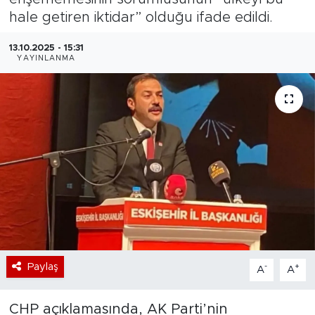
hale getiren iktidar” olduğu ifade edildi.
Bölge
13.10.2025 - 15:31
YAYINLANMA
Teknoloji
Magazin
Dünya
Sektör
Paylaş
-
+
A
A
CHP açıklamasında, AK Parti’nin