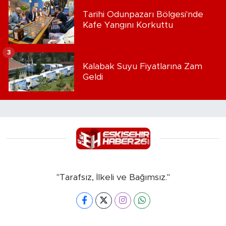
Tarihi Odunpazarı Bölgesi'nde
Kafe Yangını Korkuttu
3
Kalabak Suyu Fiyatlarına Zam
Geldi
"Tarafsız, İlkeli ve Bağımsız."