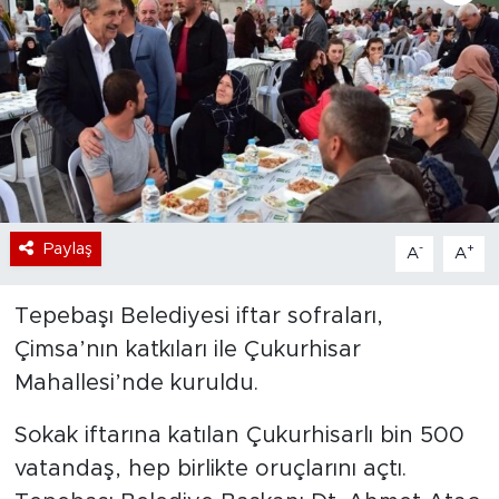
Bölge
Teknoloji
Magazin
Dünya
Paylaş
-
+
A
A
Sektör
Tepebaşı Belediyesi iftar sofraları,
Çimsa’nın katkıları ile Çukurhisar
Mahallesi’nde kuruldu.
Sokak iftarına katılan Çukurhisarlı bin 500
vatandaş, hep birlikte oruçlarını açtı.