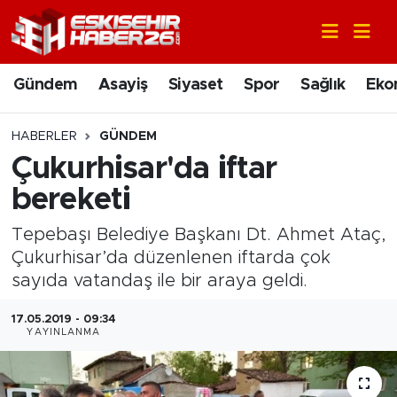
Gündem
Nöbetçi Eczaneler
Gündem
Asayiş
Siyaset
Spor
Sağlık
Eko
Asayiş
Hava Durumu
HABERLER
GÜNDEM
Siyaset
Trafik Durumu
Çukurhisar'da iftar
bereketi
Spor
Süper Lig Puan Durumu ve Fikstür
Tepebaşı Belediye Başkanı Dt. Ahmet Ataç,
Sağlık
Tüm Manşetler
Çukurhisar’da düzenlenen iftarda çok
sayıda vatandaş ile bir araya geldi.
Ekonomi
Son Dakika Haberleri
17.05.2019 - 09:34
YAYINLANMA
Eğitim
Haber Arşivi
Sanat