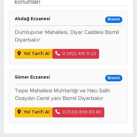
konumları
Bölge
Akdağ Eczanesi
Bismil
Teknoloji
Dumlupınar Mahallesi, Diyar Caddesi Bismil
Diyarbakır
Magazin
Yol Tarifi Al
0 (412) 415 11 22
Dünya
Sektör
Sümer Eczanesi
Bismil
Tepe Mahallesi Muhtarlığı ve Hacı Salih
Özaydın Camii yanı Bismil Diyarbakır
Yol Tarifi Al
0 (533) 659 83 40