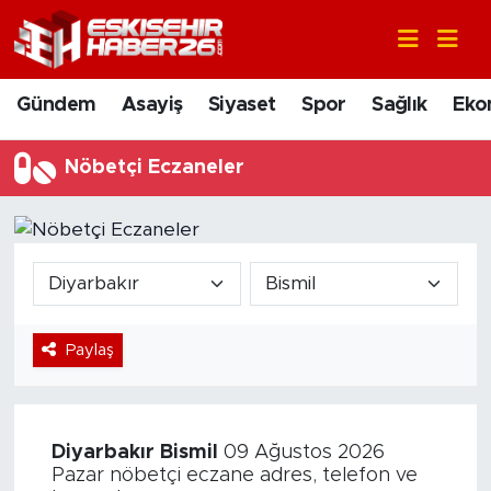
Gündem
Nöbetçi Eczaneler
Gündem
Asayiş
Siyaset
Spor
Sağlık
Eko
Asayiş
Hava Durumu
Nöbetçi Eczaneler
Siyaset
Trafik Durumu
Spor
Süper Lig Puan Durumu ve Fikstür
Sağlık
Tüm Manşetler
Paylaş
Ekonomi
Son Dakika Haberleri
Eğitim
Haber Arşivi
Diyarbakır
Bismil
09 Ağustos 2026
Sanat
Pazar nöbetçi eczane adres, telefon ve