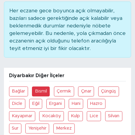
Her eczane gece boyunca açık olmayabilir,
bazıları sadece gerektiğinde açık kalabilir veya
beklenmedik durumlar nedeniyle nöbete
gelemeyebilir. Bu nedenle, yola çıkmadan önce
eczanenin açık olduğunu telefon aracılığıyla
teyit etmeniz iyi bir fikir olacaktır.
Diyarbakır Diğer İlçeler
Bağlar
Bismil
Çermik
Çınar
Çüngüş
Dicle
Eğil
Ergani
Hani
Hazro
Kayapınar
Kocaköy
Kulp
Lice
Silvan
Sur
Yenişehir
Merkez