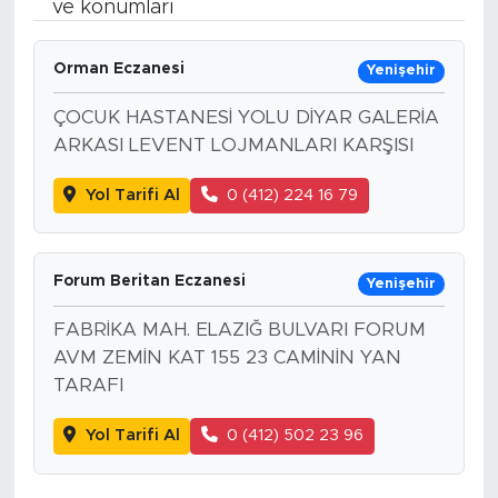
ve konumları
Bölge
Orman Eczanesi
Yenişehir
Teknoloji
ÇOCUK HASTANESİ YOLU DİYAR GALERİA
ARKASI LEVENT LOJMANLARI KARŞISI
Magazin
Yol Tarifi Al
0 (412) 224 16 79
Dünya
Sektör
Forum Beritan Eczanesi
Yenişehir
FABRİKA MAH. ELAZIĞ BULVARI FORUM
AVM ZEMİN KAT 155 23 CAMİNİN YAN
TARAFI
Yol Tarifi Al
0 (412) 502 23 96