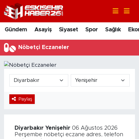
Gündem
Nöbetçi Eczaneler
Gündem
Asayiş
Siyaset
Spor
Sağlık
Eko
Asayiş
Hava Durumu
Nöbetçi Eczaneler
Siyaset
Trafik Durumu
Spor
Süper Lig Puan Durumu ve Fikstür
Sağlık
Tüm Manşetler
Paylaş
Ekonomi
Son Dakika Haberleri
Eğitim
Haber Arşivi
Diyarbakır
Yenişehir
06 Ağustos 2026
Sanat
Perşembe nöbetçi eczane adres, telefon