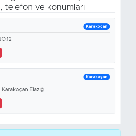
, telefon ve konumları
Karakoçan
O:12
Karakoçan
2 Karakoçan Elazığ