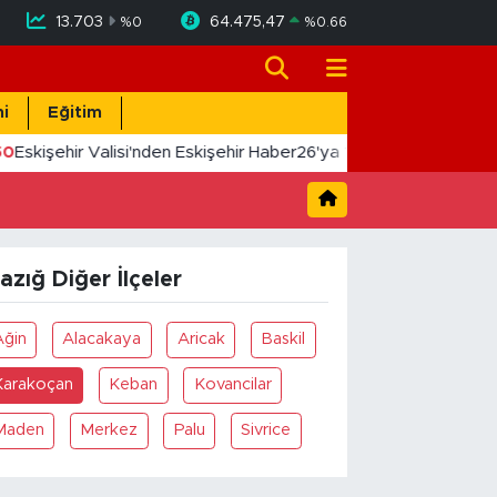
13.703
64.475,47
%
0
%
0.66
i
Eğitim
50
Eskişehir Valisi'nden Eskişehir Haber26'ya 10. Yıl Tebriği
lazığ Diğer İlçeler
Ağin
Alacakaya
Aricak
Baskil
Karakoçan
Keban
Kovancilar
Maden
Merkez
Palu
Sivrice