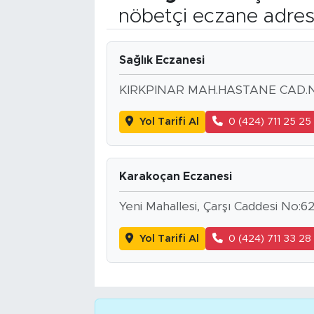
nöbetçi eczane adres
Bölge
Teknoloji
Sağlık Eczanesi
KIRKPINAR MAH.HASTANE CAD.N
Magazin
Yol Tarifi Al
0 (424) 711 25 25
Dünya
Sektör
Karakoçan Eczanesi
Yeni Mahallesi, Çarşı Caddesi No:6
Yol Tarifi Al
0 (424) 711 33 28