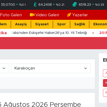
55,0700
64,2438
6518.23
%
0.1
%
0.21
%
0.39
Foto Galeri
Video Galeri
Yazarlar
dem
Asayiş
Siyaset
Spor
Sağlık
Ekonom
ika
işehir Valisi'nden Eskişehir Haber26'ya 10. Yıl Tebriği
20:
E
 Ağustos 2026 Perşembe