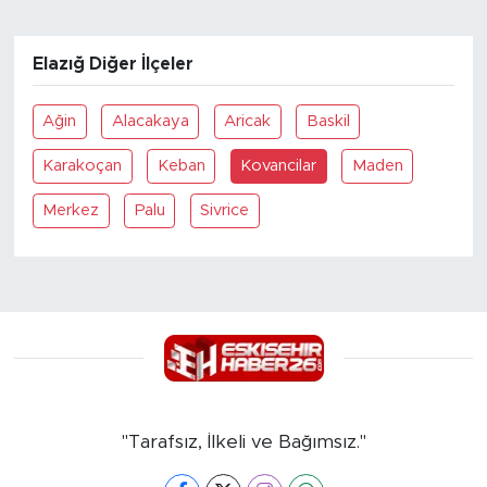
Elazığ Diğer İlçeler
Ağin
Alacakaya
Aricak
Baskil
Karakoçan
Keban
Kovancilar
Maden
Merkez
Palu
Sivrice
"Tarafsız, İlkeli ve Bağımsız."