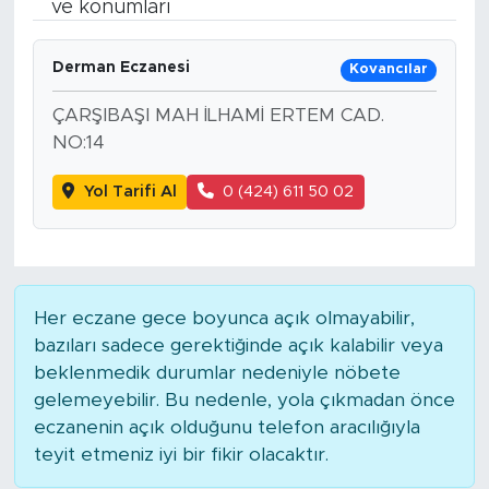
ve konumları
Bölge
Derman Eczanesi
Kovancılar
Teknoloji
ÇARŞIBAŞI MAH İLHAMİ ERTEM CAD.
NO:14
Magazin
Yol Tarifi Al
0 (424) 611 50 02
Dünya
Sektör
Her eczane gece boyunca açık olmayabilir,
bazıları sadece gerektiğinde açık kalabilir veya
beklenmedik durumlar nedeniyle nöbete
gelemeyebilir. Bu nedenle, yola çıkmadan önce
eczanenin açık olduğunu telefon aracılığıyla
teyit etmeniz iyi bir fikir olacaktır.