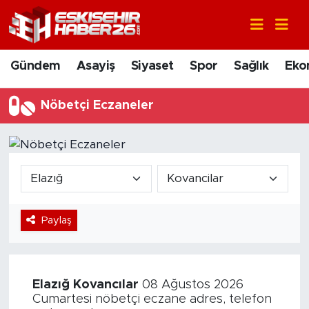
Gündem
Nöbetçi Eczaneler
Gündem
Asayiş
Siyaset
Spor
Sağlık
Eko
Asayiş
Hava Durumu
Nöbetçi Eczaneler
Siyaset
Trafik Durumu
Spor
Süper Lig Puan Durumu ve Fikstür
Sağlık
Tüm Manşetler
Paylaş
Ekonomi
Son Dakika Haberleri
Eğitim
Haber Arşivi
Elazığ
Kovancılar
08 Ağustos 2026
Sanat
Cumartesi nöbetçi eczane adres, telefon