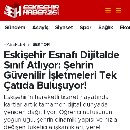
Gündem
Nöbetçi Eczaneler
Gündem
Asayiş
Siyaset
Spor
Sağlık
Eko
Asayiş
Hava Durumu
HABERLER
SEKTÖR
Siyaset
Trafik Durumu
Eskişehir Esnafı Dijitalde
Sınıf Atlıyor: Şehrin
Spor
Süper Lig Puan Durumu ve Fikstür
Güvenilir İşletmeleri Tek
Sağlık
Tüm Manşetler
Çatıda Buluşuyor!
Ekonomi
Son Dakika Haberleri
Eskişehir’in hareketli ticaret hayatında
kartlar artık tamamen dijital dünyada
Eğitim
Haber Arşivi
yeniden dağıtılıyor. Öğrenci nüfusunun
yoğunluğu, şehrin dinamik yapısı ve hızla
Sanat
değişen tüketici alışkanlıkları, yerel