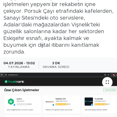
işletmeleri yepyeni bir rekabetin içine
Bölge
çekiyor. Porsuk Çayı etrafındaki kafelerden,
Sanayi Sitesi'ndeki oto servislere,
Teknoloji
Adalar'daki mağazalardan Vişnelik'teki
güzellik salonlarına kadar her sektörden
Magazin
Eskişehir esnafı, ayakta kalmak ve
büyümek için dijital itibarını kanıtlamak
Dünya
zorunda.
Sektör
04.07.2026 - 13:02
3 DK
YAYINLANMA
OKUNMA SÜRESI