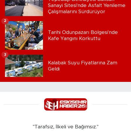
Sanayi Sitesi'nde Asfalt Yenileme
Çalışmalarını Sürdürüyor
2
Tarihi Odunpazarı Bölgesi'nde
Kafe Yangını Korkuttu
3
Kalabak Suyu Fiyatlarına Zam
Geldi
"Tarafsız, İlkeli ve Bağımsız."