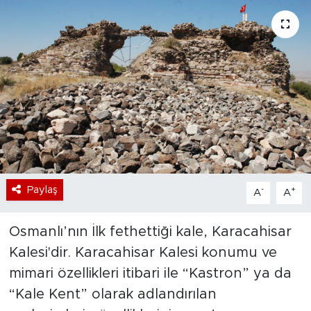
Bölge
Teknoloji
Magazin
Dünya
Sektör
Paylaş
-
+
A
A
Osmanlı’nın İlk fethettiği kale, Karacahisar
Kalesi'dir. Karacahisar Kalesi konumu ve
mimari özellikleri itibari ile “Kastron” ya da
“Kale Kent” olarak adlandırılan