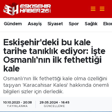
Gündem
Nöbetçi Eczaneler
Gündem
Asayiş
Siyaset
Spor
Sağlık
Eko
Asayiş
Hava Durumu
Eskişehir'deki bu kale
Siyaset
Trafik Durumu
tarihe tanıklık ediyor: İşte
Spor
Süper Lig Puan Durumu ve Fikstür
Osmanlı’nın ilk fethettiği
kale
Sağlık
Tüm Manşetler
Osmanlı'nın İlk fethettiği kale olma özelliğini
Ekonomi
Son Dakika Haberleri
taşıyan 'Karacahisar Kalesi' hakkında önemli
bilgileri sizler için derledik.
Eğitim
Haber Arşivi
10.10.2023 - 20:38
29.05.2024 - 16:45
YAYINLANMA
GÜNCELLEME
Sanat