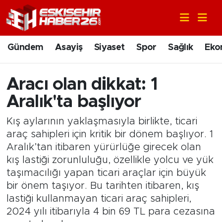
Gündem
Nöbetçi Eczaneler
Gündem
Asayiş
Siyaset
Spor
Sağlık
Eko
Asayiş
Hava Durumu
Aracı olan dikkat: 1
Siyaset
Trafik Durumu
Aralık'ta başlıyor
Spor
Süper Lig Puan Durumu ve Fikstür
Kış aylarının yaklaşmasıyla birlikte, ticari
araç sahipleri için kritik bir dönem başlıyor. 1
Sağlık
Tüm Manşetler
Aralık’tan itibaren yürürlüğe girecek olan
kış lastiği zorunluluğu, özellikle yolcu ve yük
Ekonomi
Son Dakika Haberleri
taşımacılığı yapan ticari araçlar için büyük
bir önem taşıyor. Bu tarihten itibaren, kış
Eğitim
Haber Arşivi
lastiği kullanmayan ticari araç sahipleri,
2024 yılı itibarıyla 4 bin 69 TL para cezasına
Sanat