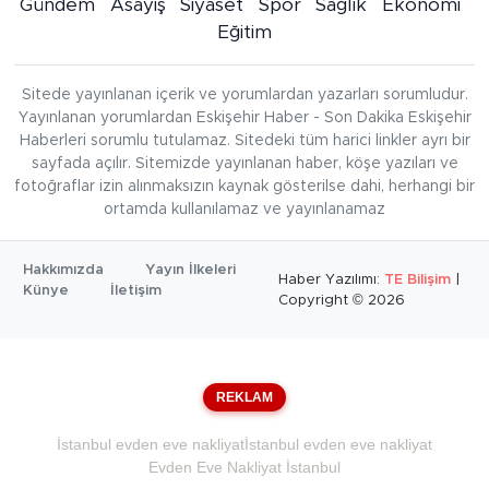
Gündem
Asayiş
Siyaset
Spor
Sağlık
Ekonomi
Eğitim
Sitede yayınlanan içerik ve yorumlardan yazarları sorumludur.
Yayınlanan yorumlardan Eskişehir Haber - Son Dakika Eskişehir
Haberleri sorumlu tutulamaz. Sitedeki tüm harici linkler ayrı bir
sayfada açılır. Sitemizde yayınlanan haber, köşe yazıları ve
fotoğraflar izin alınmaksızın kaynak gösterilse dahi, herhangi bir
ortamda kullanılamaz ve yayınlanamaz
Hakkımızda
Yayın İlkeleri
Haber Yazılımı:
TE Bilişim
|
Künye
İletişim
Copyright © 2026
REKLAM
İstanbul evden eve nakliyat
İstanbul evden eve nakliyat
Evden Eve Nakliyat İstanbul