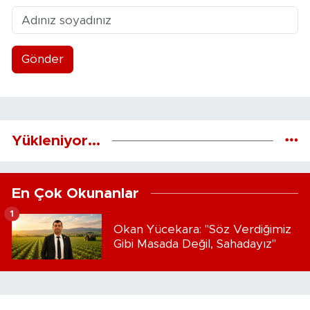
Gönder
Yükleniyor...
En Çok Okunanlar
1
Okan Yücekara: "Söz Verdiğimiz
Gibi Masada Değil, Sahadayız"