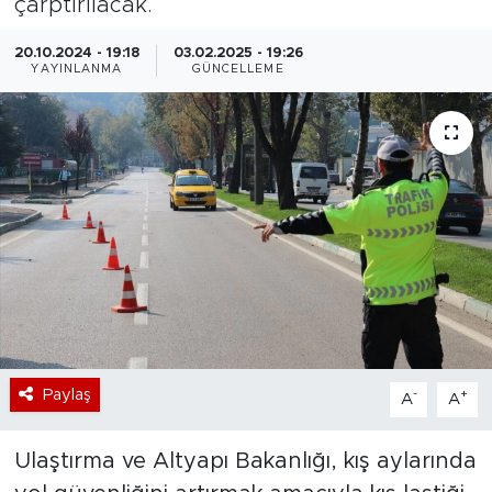
çarptırılacak.
Bölge
20.10.2024 - 19:18
03.02.2025 - 19:26
YAYINLANMA
GÜNCELLEME
Teknoloji
Magazin
Dünya
Sektör
Paylaş
-
+
A
A
Ulaştırma ve Altyapı Bakanlığı, kış aylarında