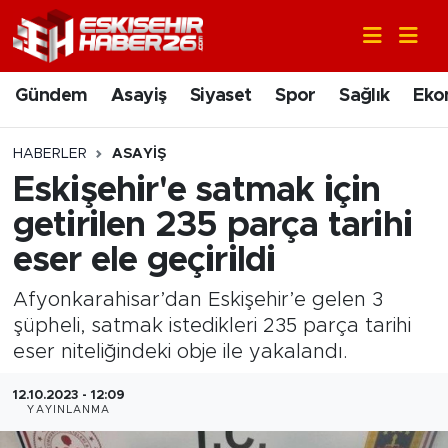
Gündem
Nöbetçi Eczaneler
Gündem
Asayiş
Siyaset
Spor
Sağlık
Eko
Asayiş
Hava Durumu
HABERLER
ASAYIŞ
Siyaset
Trafik Durumu
Eskişehir'e satmak için
getirilen 235 parça tarihi
Spor
Süper Lig Puan Durumu ve Fikstür
eser ele geçirildi
Sağlık
Tüm Manşetler
Afyonkarahisar’dan Eskişehir’e gelen 3
şüpheli, satmak istedikleri 235 parça tarihi
Ekonomi
Son Dakika Haberleri
eser niteliğindeki obje ile yakalandı.
Eğitim
Haber Arşivi
12.10.2023 - 12:09
YAYINLANMA
Sanat