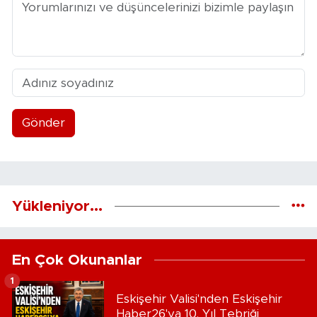
Gönder
Yükleniyor...
En Çok Okunanlar
1
Eskişehir Valisi'nden Eskişehir
Haber26'ya 10. Yıl Tebriği