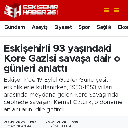
Gündem
Nöbetçi Eczaneler
Gündem
Asayiş
Siyaset
Spor
Sağlık
Eko
Asayiş
Hava Durumu
Eskişehirli 93 yaşındaki
Siyaset
Trafik Durumu
Kore Gazisi savaşa dair o
Spor
Süper Lig Puan Durumu ve Fikstür
günleri anlattı
Eskişehir’de 19 Eylül Gaziler Günü çeşitli
Sağlık
Tüm Manşetler
etkinliklerle kutlanırken, 1950-1953 yılları
arasında meydana gelen Kore Savaşı’nda
Ekonomi
Son Dakika Haberleri
cephede savaşan Kemal Öztürk, o döneme
Eğitim
Haber Arşivi
ait anılarını dile getirdi.
20.09.2023 - 11:53
28.09.2024 - 18:15
Sanat
YAYINLANMA
GÜNCELLEME