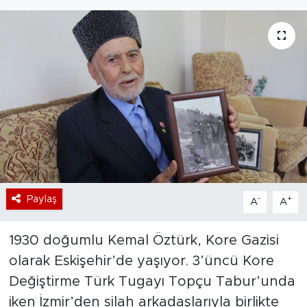
Bölge
Teknoloji
Magazin
Dünya
Sektör
Paylaş
-
+
A
A
1930 doğumlu Kemal Öztürk, Kore Gazisi
olarak Eskişehir’de yaşıyor. 3’üncü Kore
Değiştirme Türk Tugayı Topçu Tabur’unda
iken İzmir’den silah arkadaşlarıyla birlikte