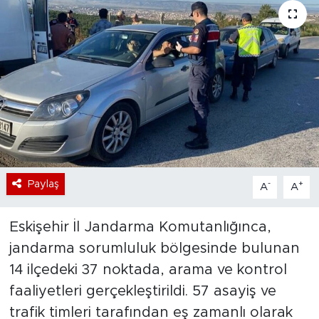
Bölge
Teknoloji
Magazin
Dünya
Sektör
Paylaş
-
+
A
A
Eskişehir İl Jandarma Komutanlığınca,
jandarma sorumluluk bölgesinde bulunan
14 ilçedeki 37 noktada, arama ve kontrol
faaliyetleri gerçekleştirildi. 57 asayiş ve
trafik timleri tarafından eş zamanlı olarak