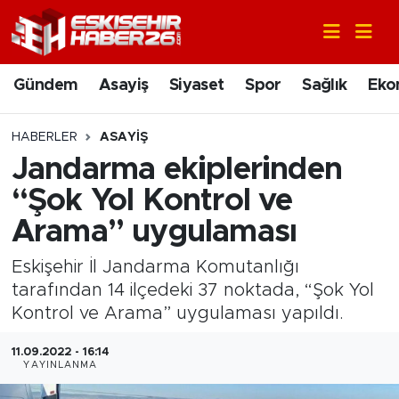
Gündem
Nöbetçi Eczaneler
Gündem
Asayiş
Siyaset
Spor
Sağlık
Eko
Asayiş
Hava Durumu
HABERLER
ASAYIŞ
Siyaset
Trafik Durumu
Jandarma ekiplerinden
“Şok Yol Kontrol ve
Spor
Süper Lig Puan Durumu ve Fikstür
Arama” uygulaması
Sağlık
Tüm Manşetler
Eskişehir İl Jandarma Komutanlığı
tarafından 14 ilçedeki 37 noktada, “Şok Yol
Ekonomi
Son Dakika Haberleri
Kontrol ve Arama” uygulaması yapıldı.
Eğitim
Haber Arşivi
11.09.2022 - 16:14
YAYINLANMA
Sanat