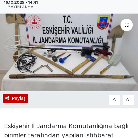
16.10.2025 - 14:41
YAYINLANMA
Bölge
Teknoloji
Magazin
Dünya
Sektör
Paylaş
-
+
A
A
Eskişehir İl Jandarma Komutanlığına bağlı
birimler tarafından yapılan istihbarat