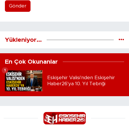
Gönder
Yükleniyor...
En Çok Okunanlar
1
Eskişehir Valisi'nden Eskişehir
Haber26'ya 10. Yıl Tebriği