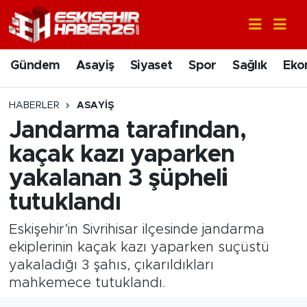
Gündem
Nöbetçi Eczaneler
Gündem
Asayiş
Siyaset
Spor
Sağlık
Eko
Asayiş
Hava Durumu
HABERLER
ASAYIŞ
Siyaset
Trafik Durumu
Jandarma tarafından,
kaçak kazı yaparken
Spor
Süper Lig Puan Durumu ve Fikstür
yakalanan 3 şüpheli
Sağlık
Tüm Manşetler
tutuklandı
Ekonomi
Son Dakika Haberleri
Eskişehir’in Sivrihisar ilçesinde jandarma
ekiplerinin kaçak kazı yaparken suçüstü
Eğitim
Haber Arşivi
yakaladığı 3 şahıs, çıkarıldıkları
mahkemece tutuklandı.
Sanat