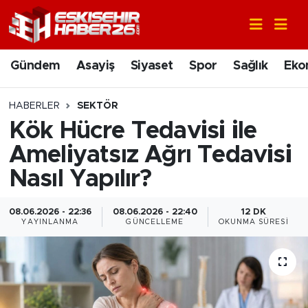
Gündem
Nöbetçi Eczaneler
Gündem
Asayiş
Siyaset
Spor
Sağlık
Eko
Asayiş
Hava Durumu
HABERLER
SEKTÖR
Siyaset
Trafik Durumu
Kök Hücre Tedavisi ile
Ameliyatsız Ağrı Tedavisi
Spor
Süper Lig Puan Durumu ve Fikstür
Nasıl Yapılır?
Sağlık
Tüm Manşetler
08.06.2026 - 22:36
08.06.2026 - 22:40
12 DK
YAYINLANMA
GÜNCELLEME
OKUNMA SÜRESI
Ekonomi
Son Dakika Haberleri
Eğitim
Haber Arşivi
Sanat