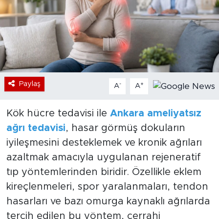
Bölge
Teknoloji
Magazin
Paylaş
-
+
A
A
Dünya
Kök hücre tedavisi ile
Ankara ameliyatsız
Sektör
ağrı tedavisi
, hasar görmüş dokuların
iyileşmesini desteklemek ve kronik ağrıları
azaltmak amacıyla uygulanan rejeneratif
tıp yöntemlerinden biridir. Özellikle eklem
kireçlenmeleri, spor yaralanmaları, tendon
hasarları ve bazı omurga kaynaklı ağrılarda
tercih edilen bu yöntem, cerrahi