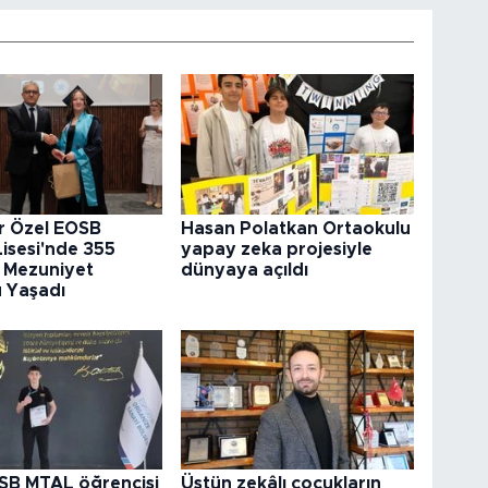
ir Özel EOSB
Hasan Polatkan Ortaokulu
Lisesi'nde 355
yapay zeka projesiyle
 Mezuniyet
dünyaya açıldı
 Yaşadı
SB MTAL öğrencisi
Üstün zekâlı çocukların