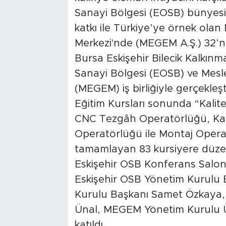
Sanayi Bölgesi (EOSB) bünyes
katkı ile Türkiye’ye örnek olan
Merkezi'nde (MEGEM A.Ş.) 32’
Bursa Eskişehir Bilecik Kalkınm
Sanayi Bölgesi (EOSB) ve Mesle
(MEGEM) iş birliğiyle gerçekleşt
Eğitim Kursları sonunda “Kali
CNC Tezgâh Operatörlüğü, Ka
Operatörlüğü ile Montaj Operat
tamamlayan 83 kursiyere düzenle
Eskişehir OSB Konferans Salo
Eskişehir OSB Yönetim Kurulu
Kurulu Başkanı Samet Özkaya,
Ünal, MEGEM Yönetim Kurulu Üy
katıldı.