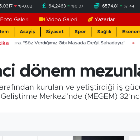
5,0317
64,2463
6574.81
%
-0.02
%
0.07
%
1.44
Foto Galeri
Video Galeri
Yazarlar
dem
Asayiş
Siyaset
Spor
Sağlık
Ekonom
ika
ücekara: "Söz Verdiğimiz Gibi Masada Değil, Sahadayız"
i dönem mezunlar
rafından kurulan ve yetiştirdiği iş gü
e Geliştirme Merkezi'nde (MEGEM) 32’n