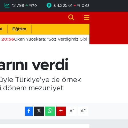
13.799
64.225,61
%
70
%
-0.63
i
Eğitim
20:56
Okan Yücekara: "Söz Verdiğimiz Gibi Masada Değil, Saha
ını verdi
cüyle Türkiye’ye de örnek
ci dönem mezuniyet
-
+
A
A