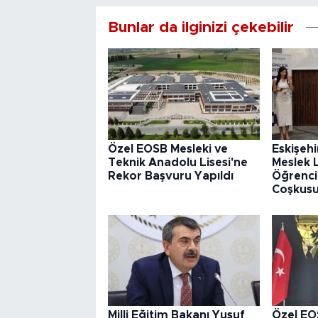
Bunlar da ilginizi çekebilir
Özel EOSB Mesleki ve
Eskişeh
Teknik Anadolu Lisesi'ne
Meslek 
Rekor Başvuru Yapıldı
Öğrenci
Coşkusu
Milli Eğitim Bakanı Yusuf
Özel EO