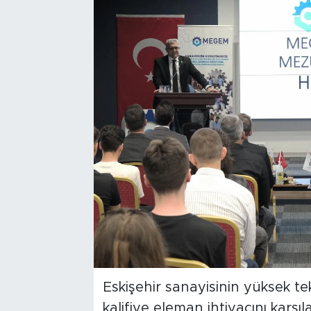
Bölge
Teknoloji
Magazin
Dünya
Sektör
Eskişehir sanayisinin yüksek tek
kalifiye eleman ihtiyacını karş