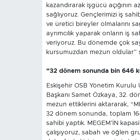
kazandırarak işgücü açığının az
sağlıyoruz. Gençlerimizi iş sahi
ve üretici bireyler olmalarını sa
ayrımcılık yaparak onların iş s
veriyoruz. Bu dönemde çok say
kursumuzdan mezun oldular” ş
“32 dönem sonunda bin 646 ku
Eskişehir OSB Yönetim Kurulu
Başkanı Samet Özkaya, 32. döne
mezun ettiklerini aktararak, 
32 dönem sonunda, toplam 1646
sahibi yaptık. MEGEM’İN kapasi
çalışıyoruz, sabah ve öğlen gru