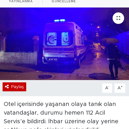
YAYINLANMA
GÜNCELLEME
Bölge
Teknoloji
Magazin
Dünya
Sektör
Paylaş
-
+
A
A
Otel içerisinde yaşanan olaya tanık olan
vatandaşlar, durumu hemen 112 Acil
Servis’e bildirdi. İhbar üzerine olay yerine