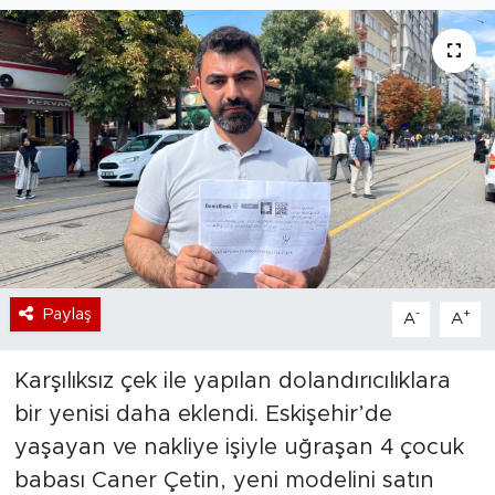
Bölge
Teknoloji
Magazin
Dünya
Sektör
Paylaş
-
+
A
A
Karşılıksız çek ile yapılan dolandırıcılıklara
bir yenisi daha eklendi. Eskişehir’de
yaşayan ve nakliye işiyle uğraşan 4 çocuk
babası Caner Çetin, yeni modelini satın