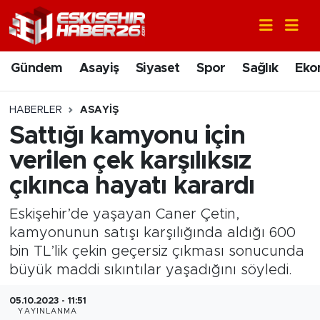
Gündem
Nöbetçi Eczaneler
Gündem
Asayiş
Siyaset
Spor
Sağlık
Eko
Asayiş
Hava Durumu
HABERLER
ASAYIŞ
Siyaset
Trafik Durumu
Sattığı kamyonu için
verilen çek karşılıksız
Spor
Süper Lig Puan Durumu ve Fikstür
çıkınca hayatı karardı
Sağlık
Tüm Manşetler
Eskişehir’de yaşayan Caner Çetin,
kamyonunun satışı karşılığında aldığı 600
Ekonomi
Son Dakika Haberleri
bin TL’lik çekin geçersiz çıkması sonucunda
büyük maddi sıkıntılar yaşadığını söyledi.
Eğitim
Haber Arşivi
05.10.2023 - 11:51
Sanat
YAYINLANMA