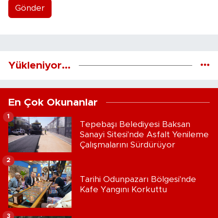
Gönder
Yükleniyor...
En Çok Okunanlar
1
Tepebaşı Belediyesi Baksan
Sanayi Sitesi'nde Asfalt Yenileme
Çalışmalarını Sürdürüyor
2
Tarihi Odunpazarı Bölgesi'nde
Kafe Yangını Korkuttu
3