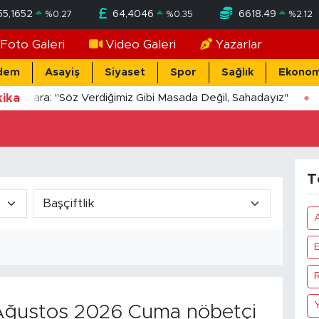
55,1652
64,4046
6618.49
%
0.27
%
0.35
%
2.12
Foto Galeri
Video Galeri
Yazarlar
dem
Asayiş
Siyaset
Spor
Sağlık
Ekonom
ika
Yücekara: "Söz Verdiğimiz Gibi Masada Değil, Sahadayız"
T
Y
ğustos 2026 Cuma nöbetçi