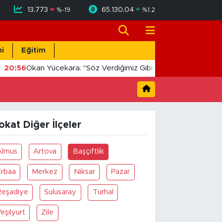
13.773
65.130,04
%
-19
%
1.2
i
Eğitim
20:56
Okan Yücekara: "Söz Verdiğimiz Gibi Masada Değil, Sah
okat Diğer İlçeler
Almus
Artova
Başçiftlik
Erbaa
Merkez
Niksar
Pazar
Reşadiye
Sulusaray
Turhal
eşilyurt
Zile