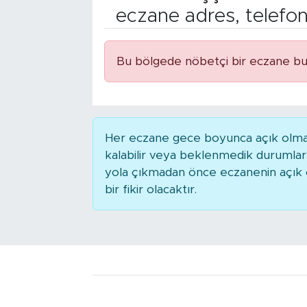
eczane adres, telefo
Bölge
Teknoloji
Bu bölgede nöbetçi bir eczane bu
Magazin
Dünya
Her eczane gece boyunca açık olmaya
kalabilir veya beklenmedik durumla
Sektör
yola çıkmadan önce eczanenin açık ol
bir fikir olacaktır.