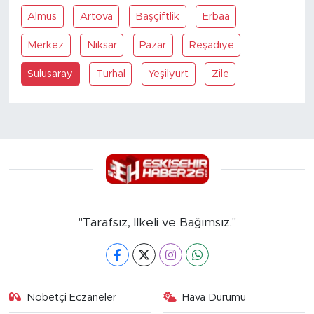
Almus
Artova
Başçiftlik
Erbaa
Merkez
Niksar
Pazar
Reşadiye
Sulusaray
Turhal
Yeşilyurt
Zile
"Tarafsız, İlkeli ve Bağımsız."
Nöbetçi Eczaneler
Hava Durumu