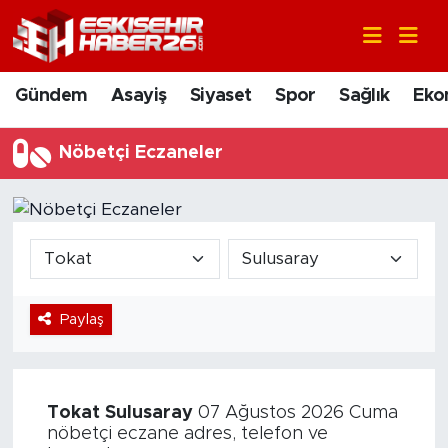
Gündem
Nöbetçi Eczaneler
Gündem
Asayiş
Siyaset
Spor
Sağlık
Eko
Asayiş
Hava Durumu
Nöbetçi Eczaneler
Siyaset
Trafik Durumu
Spor
Süper Lig Puan Durumu ve Fikstür
Sağlık
Tüm Manşetler
Paylaş
Ekonomi
Son Dakika Haberleri
Eğitim
Haber Arşivi
Tokat
Sulusaray
07 Ağustos 2026 Cuma
Sanat
nöbetçi eczane adres, telefon ve