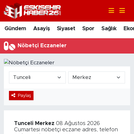
Gündem
Nöbetçi Eczaneler
Gündem
Asayiş
Siyaset
Spor
Sağlık
Eko
Asayiş
Hava Durumu
Nöbetçi Eczaneler
Siyaset
Trafik Durumu
Spor
Süper Lig Puan Durumu ve Fikstür
Sağlık
Tüm Manşetler
Paylaş
Ekonomi
Son Dakika Haberleri
Eğitim
Haber Arşivi
Tunceli
Merkez
08 Ağustos 2026
Sanat
Cumartesi nöbetçi eczane adres, telefon