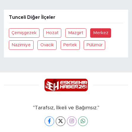
Tunceli Diğer İlçeler
Çemişgezek
Hozat
Mazgirt
Merkez
Nazimiye
Ovacik
Pertek
Pülümür
"Tarafsız, İlkeli ve Bağımsız."