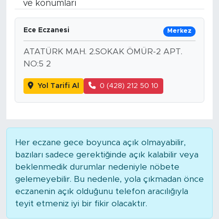
ve konumları
Bölge
Ece Eczanesi
Merkez
Teknoloji
ATATÜRK MAH. 2.SOKAK ÖMÜR-2 APT.
NO:5 2
Magazin
Yol Tarifi Al
0 (428) 212 50 10
Dünya
Sektör
Her eczane gece boyunca açık olmayabilir,
bazıları sadece gerektiğinde açık kalabilir veya
beklenmedik durumlar nedeniyle nöbete
gelemeyebilir. Bu nedenle, yola çıkmadan önce
eczanenin açık olduğunu telefon aracılığıyla
teyit etmeniz iyi bir fikir olacaktır.